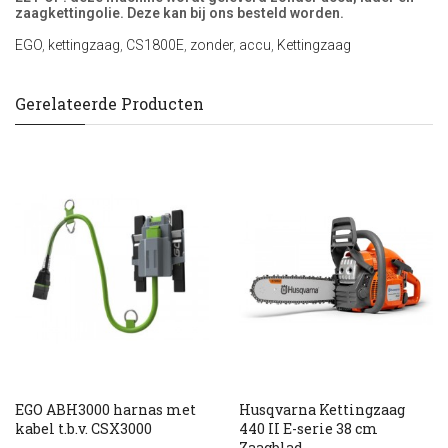
zaagkettingolie. Deze kan bij ons besteld worden.
EGO
,
kettingzaag
,
CS1800E
,
zonder
,
accu
,
Kettingzaag
Gerelateerde Producten
EGO ABH3000 harnas met
Husqvarna Kettingzaag
kabel t.b.v. CSX3000
440 II E-serie 38 cm
Zaagblad