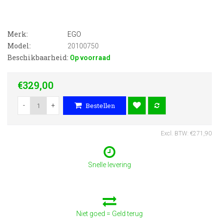
Merk:
EGO
Model:
20100750
Beschikbaarheid:
Op voorraad
€329,00
-
+
Bestellen
Excl. BTW: €271,90
Snelle levering
Niet goed = Geld terug