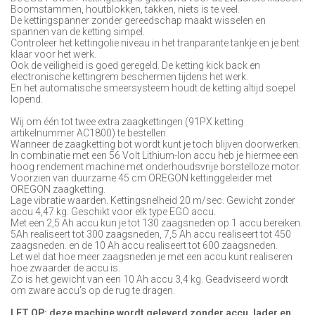
Boomstammen, houtblokken, takken, niets is te veel.
De kettingspanner zonder gereedschap maakt wisselen en
spannen van de ketting simpel.
Controleer het kettingolie niveau in het tranparante tankje en je bent
klaar voor het werk.
Ook de veiligheid is goed geregeld. De ketting kick back en
electronische kettingrem beschermen tijdens het werk.
En het automatische smeersysteem houdt de ketting altijd soepel
lopend.
Wij om één tot twee extra zaagkettingen (91PX ketting
artikelnummer AC1800) te bestellen.
Wanneer de zaagketting bot wordt kunt je toch blijven doorwerken.
In combinatie met een 56 Volt Lithium-Ion accu heb je hiermee een
hoog rendement machine met onderhoudsvrije borstelloze motor.
Voorzien van duurzame 45 cm OREGON kettinggeleider met
OREGON zaagketting.
Lage vibratie waarden. Kettingsnelheid 20 m/sec. Gewicht zonder
accu 4,47 kg. Geschikt voor elk type EGO accu.
Met een 2,5 Ah accu kun je tot 130 zaagsneden op 1 accu bereiken.
5Ah realiseert tot 300 zaagsneden, 7,5 Ah accu realiseert tot 450
zaagsneden. en de 10 Ah accu realiseert tot 600 zaagsneden.
Let wel dat hoe meer zaagsneden je met een accu kunt realiseren
hoe zwaarder de accu is.
Zo is het gewicht van een 10 Ah accu 3,4 kg. Geadviseerd wordt
om zware accu's op de rug te dragen.
LET OP: deze machine wordt geleverd zonder accu, lader en