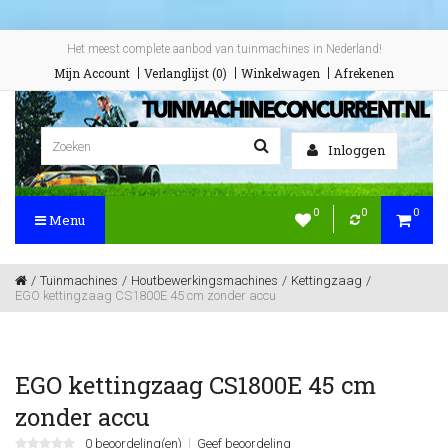
Het meest complete aanbod van tuinmachines in Nederland!
Mijn Account
Verlanglijst (0)
Winkelwagen
Afrekenen
Inloggen
0
0
0
Menu
Tuinmachines
Houtbewerkingsmachines
Kettingzaag
EGO kettingzaag CS1800E 45 cm zonder accu
EGO kettingzaag CS1800E 45 cm
zonder accu
0 beoordeling(en)
Geef beoordeling