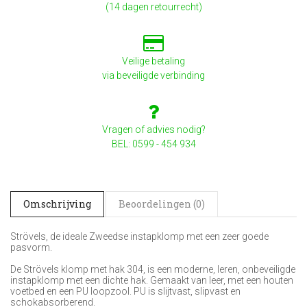
(14 dagen retourrecht)
Veilige betaling
via beveiligde verbinding
Vragen of advies nodig?
BEL: 0599 - 454 934
Omschrijving
Beoordelingen (0)
Strövels, de ideale Zweedse instapklomp met een zeer goede
pasvorm.
De Strövels klomp met hak 304, is een moderne, leren, onbeveiligde
instapklomp met een dichte hak. Gemaakt van leer, met een houten
voetbed en een PU loopzool. PU is slijtvast, slipvast en
schokabsorberend.