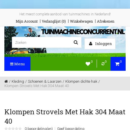
Het meest complete aanbod van tuinmachines in Nederland!
Mijn Account
Verlanglijst (0)
Winkelwagen
Afrekenen
Inloggen
0
0
0
Menu
Kleding
Schoenen & Laarzen
Klompen dichte hak
Klompen Strovels Met Hak 304 Maat 40
Klompen Strovels Met Hak 304 Maat
40
0 beoordeling(en)
Geef beoordeling