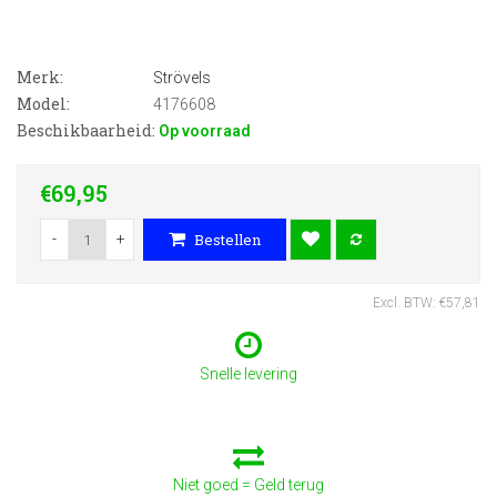
Merk:
Strövels
Model:
4176608
Beschikbaarheid:
Op voorraad
€69,95
-
+
Bestellen
Excl. BTW: €57,81
Snelle levering
Niet goed = Geld terug