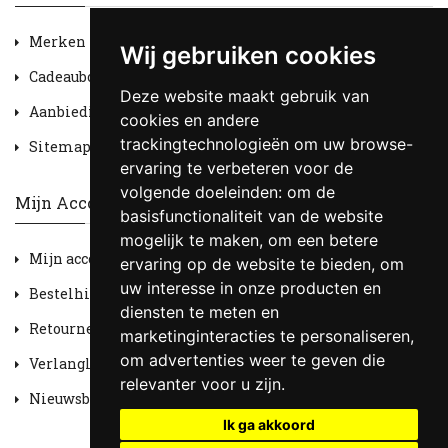
Merken
Wij gebruiken cookies
Cadeaubon
Deze website maakt gebruik van
Aanbiedingen
cookies en andere
trackingtechnologieën om uw browse-
Sitemap
ervaring te verbeteren voor de
volgende doeleinden:
om de
Mijn Account
basisfunctionaliteit van de website
mogelijk te maken
,
om een betere
Mijn account
ervaring op de website te bieden
,
om
uw interesse in onze producten en
Bestelhistorie
diensten te meten en
Retourneren
marketinginteracties te personaliseren
,
om advertenties weer te geven die
Verlanglijst
relevanter voor u zijn
.
Nieuwsbrief
Ik ga akkoord