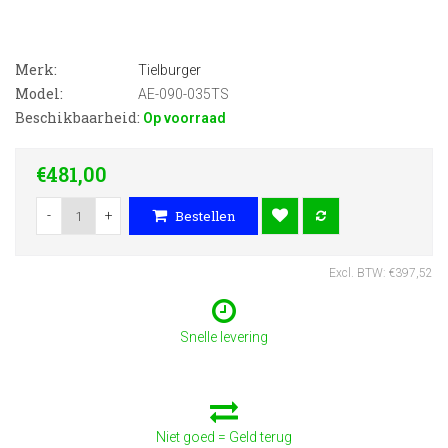
Merk:
Tielburger
Model:
AE-090-035TS
Beschikbaarheid:
Op voorraad
€481,00
-
+
Bestellen
Excl. BTW: €397,52
Snelle levering
Niet goed = Geld terug