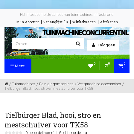
Het meest complete aanbod van tuinmachines in Nederland!
Mijn Account
Verlanglijst (0)
Winkelwagen
Afrekenen
Inloggen
0
0
0
Menu
Tuinmachines
Reinigingsmachines
Veegmachine accessoires
Tielbürger Blad, hooi, stro en mestschuiver voor TK58
Tielbürger Blad, hooi, stro en
mestschuiver voor TK58
0 beoordeling(en)
Geef beoordeling