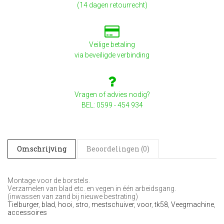
(14 dagen retourrecht)
Veilige betaling
via beveiligde verbinding
Vragen of advies nodig?
BEL: 0599 - 454 934
Omschrijving
Beoordelingen (0)
Montage voor de borstels.
Verzamelen van blad etc. en vegen in één arbeidsgang.
(inwassen van zand bij nieuwe bestrating)
Tielburger
,
blad
,
hooi
,
stro
,
mestschuiver
,
voor
,
tk58
,
Veegmachine
,
accessoires