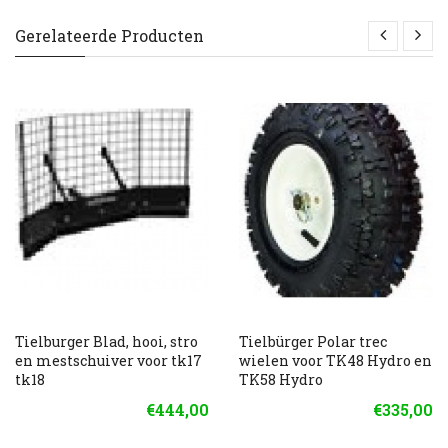
Gerelateerde Producten
Tielburger Blad, hooi, stro
Tielbürger Polar trec
en mestschuiver voor tk17
wielen voor TK48 Hydro en
tk18
TK58 Hydro
€444,00
€335,00