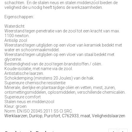
schachten. En de stalen neus en stalen middenzool bieden de
veiligheid die u nodig heeft tijdens de werkzaamheden.
Eigenschappen:
Waterdicht
Weerstand tegen penetratie van de zool tot een kracht van max.
1100 newton.
Antislip zool
Weerstand tegen uitglijden op een vloer van keramiek bedekt met
water en schoonmaakmiddel.
Weerstand tegen uitglijden op een vloer van staal bedekt met
glycerine.
Bestendigheid van de zool tegen brandstoffen / oliën.
Koude-isolatie, met name via de zool.
Antistatische laarzen.
Schokdemping (minstens 20 Joules) van de hak.
Superieure chemische resistentie
Minerale, dierlijke en plantaardige oliën en vetten, mest, zuren,
ontsmettingsmiddelen, oplosmiddelen, verschillende chemicaliën.
Superieure comfort
Stalen neus en middenzool
Kleur: groen
Norm: EN ISO 20345:2011 S5 CI SRC.
Werklaarzen
,
Dunlop
,
Purofort
,
C762933
,
maat
,
Veiligheidslaarzen