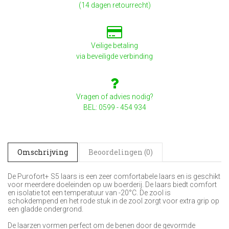
(14 dagen retourrecht)
Veilige betaling
via beveiligde verbinding
Vragen of advies nodig?
BEL: 0599 - 454 934
Omschrijving
Beoordelingen (0)
De Purofort+ S5 laars is een zeer comfortabele laars en is geschikt
voor meerdere doeleinden op uw boerderij. De laars biedt comfort
en isolatie tot een temperatuur van -20°C. De zool is
schokdempend en het rode stuk in de zool zorgt voor extra grip op
een gladde ondergrond.
De laarzen vormen perfect om de benen door de gevormde