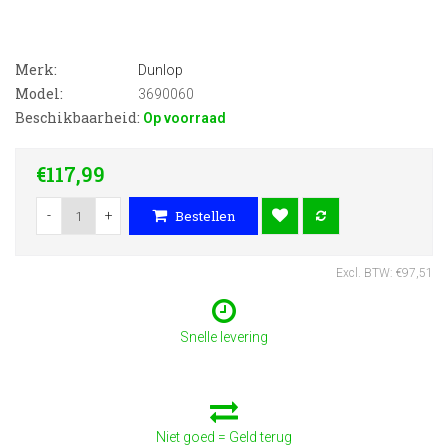
Merk:
Dunlop
Model:
3690060
Beschikbaarheid:
Op voorraad
€117,99
-
+
Bestellen
Excl. BTW: €97,51
Snelle levering
Niet goed = Geld terug