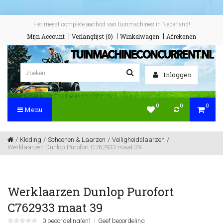
Het meest complete aanbod van tuinmachines in Nederland!
Mijn Account
Verlanglijst (0)
Winkelwagen
Afrekenen
Inloggen
0
0
0
Menu
Kleding
Schoenen & Laarzen
Veiligheidslaarzen
Werklaarzen Dunlop Purofort C762933 maat 39
Werklaarzen Dunlop Purofort
C762933 maat 39
0 beoordeling(en)
Geef beoordeling