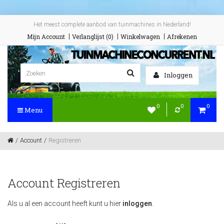
Het meest complete aanbod van tuinmachines in Nederland!
Mijn Account
Verlanglijst (0)
Winkelwagen
Afrekenen
Inloggen
0
0
0
Menu
Account
Registreren
Account Registreren
Als u al een account heeft kunt u hier
inloggen
.