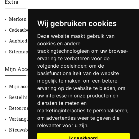
Extra
Merken
Wij gebruiken cookies
Cadeaubon
Deze website maakt gebruik van
Aanbiedingen
cookies en andere
trackingtechnologieën om uw browse-
Sitemap
ervaring te verbeteren voor de
volgende doeleinden:
om de
Mijn Account
basisfunctionaliteit van de website
mogelijk te maken
,
om een betere
Mijn account
ervaring op de website te bieden
,
om
uw interesse in onze producten en
Bestelhistorie
diensten te meten en
Retourneren
marketinginteracties te personaliseren
,
om advertenties weer te geven die
Verlanglijst
relevanter voor u zijn
.
Nieuwsbrief
Ik ga akkoord