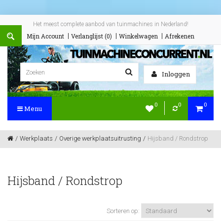
Het meest complete aanbod van tuinmachines in Nederland!
Mijn Account
Verlanglijst (0)
Winkelwagen
Afrekenen
Inloggen
0
0
0
Menu
Werkplaats
Overige werkplaatsuitrusting
Hijsband / Rondstrop
Hijsband / Rondstrop
Sorteren op: