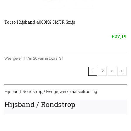
Torso Hijsband 4000KG 5MTR Grijs
€27,19
Weergeven 1 t/m 20 van in totaal 31
1
2
>
>|
Hijsband
,
Rondstrop
,
Overige
,
werkplaatsuitrusting
Hijsband / Rondstrop