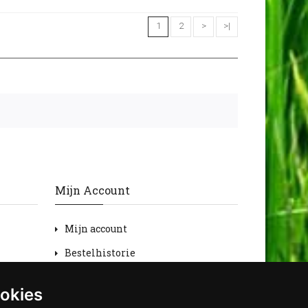
1
2
>
>|
Mijn Account
Mijn account
Bestelhistorie
Retourneren
ookies
Verlanglijst