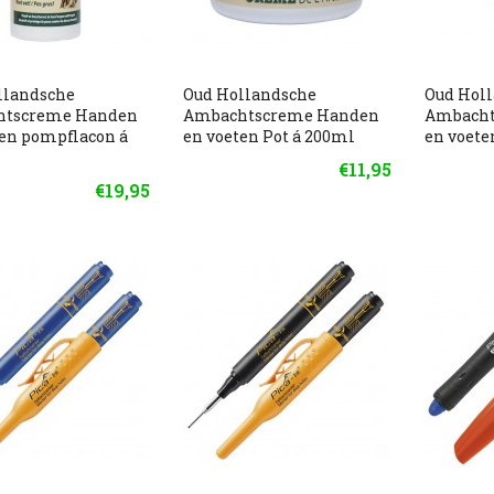
llandsche
Oud Hollandsche
Oud Hol
tscreme Handen
Ambachtscreme Handen
Ambacht
ten pompflacon á
en voeten Pot á 200ml
en voete
€11,95
€19,95