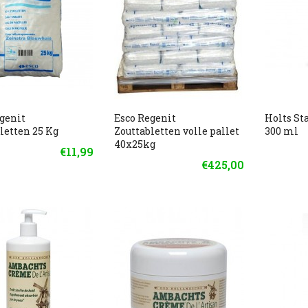
genit
Esco Regenit
Holts Sta
letten 25 Kg
Zouttabletten volle pallet
300 ml
40x25kg
€11,99
€425,00