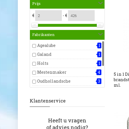
Prijs
€
- €
Fabrikanten
Agealube
1
Galand
1
Holts
1
Mestenmaker
4
5 in 1 D
brandst
Oudhollandsche
3
ml.
Pica
8
Regenit
2
Klantenservice
Talen Tools
2
Trainsway
1
Heeft u vragen
of advies nodig?