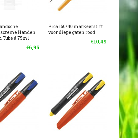
landsche
Pica 150/40 markeerstift
screme Handen
voor diepe gaten rood
n Tube á 75ml
€10,49
€6,95