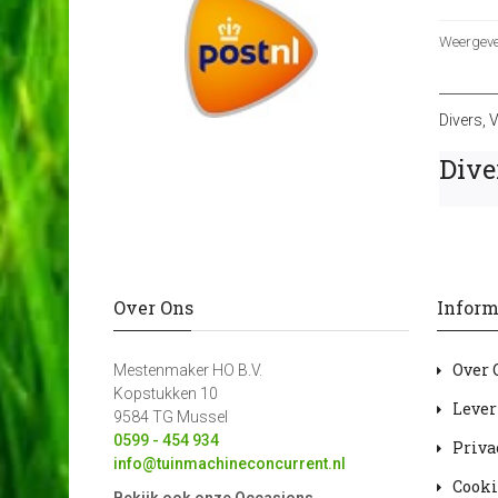
Weergeven
Divers
,
V
Dive
Over Ons
Inform
Over 
Mestenmaker HO B.V.
Kopstukken 10
Lever
9584 TG Mussel
0599 - 454 934
Priva
info@tuinmachineconcurrent.nl
Cooki