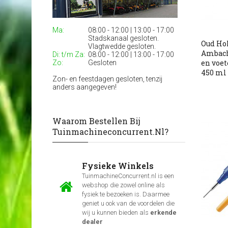
Ma:
08:00 - 12:00 | 13:00 - 17:00
Stadskanaal gesloten.
Oud Ho
Vlagtwedde gesloten.
Ambach
Di: t/m Za:
08:00 - 12:00 | 13:00 - 17:00
en voe
Zo:
Gesloten
450 ml
Zon- en feestdagen gesloten, tenzij
anders aangegeven!
Waarom Bestellen Bij
Tuinmachineconcurrent.nl?
Fysieke Winkels
TuinmachineConcurrent.nl is een
webshop die zowel online als
fysiek te bezoeken is. Daarmee
geniet u ook van de voordelen die
wij u kunnen bieden als
erkende
dealer