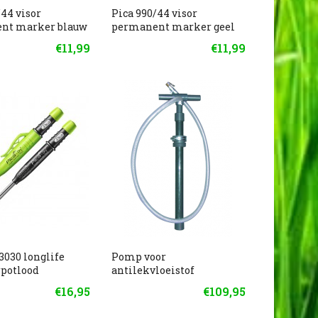
/44 visor
Pica 990/44 visor
nt marker blauw
permanent marker geel
€11,99
€11,99
 3030 longlife
Pomp voor
potlood
antilekvloeistof
€16,95
€109,95