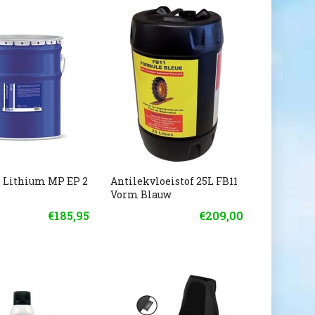
 Lithium MP EP 2
Antilekvloeistof 25L FB11
Vorm Blauw
€185,95
€209,00