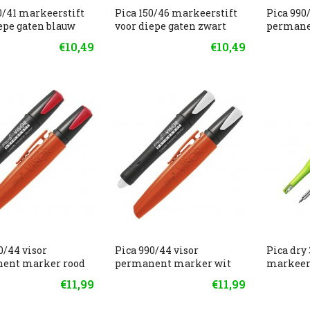
0/41 markeerstift
Pica 150/46 markeerstift
Pica 990
epe gaten blauw
voor diepe gaten zwart
permane
€10,49
€10,49
0/44 visor
Pica 990/44 visor
Pica dry
ent marker rood
permanent marker wit
markeer
€11,99
€11,99