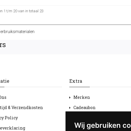
 1 t/m 20 van in totaal 23
erbruiksmaterialen
rs
atie
Extra
Ons
Merken
tijd & Verzendkosten
Cadeaubon
cy Policy
Aanbiedingen
Wij gebruiken c
everklaring
Sitemap