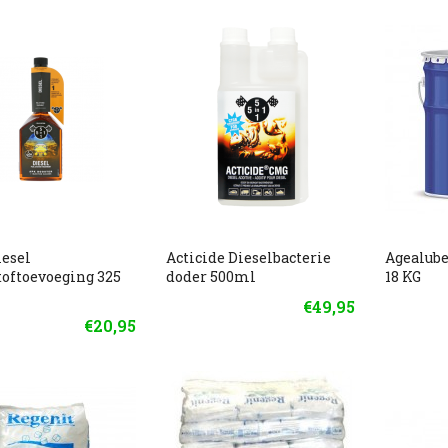
iesel
Acticide Dieselbacterie
Agealube
oftoevoeging 325
doder 500ml
18 KG
€49,95
€20,95