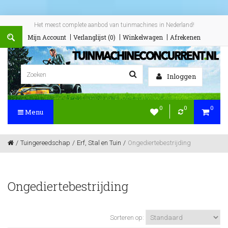
Het meest complete aanbod van tuinmachines in Nederland!
Mijn Account
Verlanglijst (0)
Winkelwagen
Afrekenen
Inloggen
0
0
0
Menu
Tuingereedschap
Erf, Stal en Tuin
Ongediertebestrijding
Ongediertebestrijding
Sorteren op: