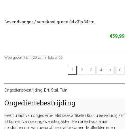
Levendvanger / vangkooi groen 94x31x34cm
€59,99
Weergeven 1 t/m 20 van in totaal 66
1
2
3
4
>
>|
Ongediertebestrijding
,
Erf
,
Stal
,
Tuin
Ongediertebestrijding
Heeft u last van ongedierte? Met deze artikelen kunt u eenvoudig zelf
af komen van de ongewenste gasten. Een breed scala aan
producten om van uw probleem af te komen. Mollenklemmen