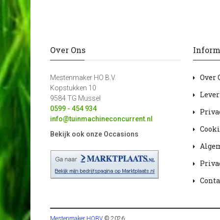
Over Ons
Inform
Over 
Mestenmaker HO B.V.
Kopstukken 10
Lever
9584 TG Mussel
0599 - 454 934
Priva
info@tuinmachineconcurrent.nl
Cooki
Bekijk ook onze Occasions
Alge
Priva
Conta
Mestenmaker HOBV
© 2026