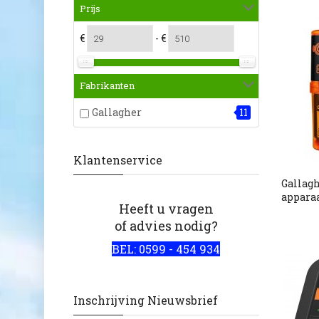
Prijs
€
- €
Fabrikanten
Gallagher
11
Klantenservice
Gallagh
appara
Heeft u vragen
of advies nodig?
BEL: 0599 - 454 934
Inschrijving Nieuwsbrief