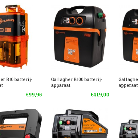
er B10 batterij-
Gallagher B100 batterij-
Gallaghe
at
apparaat
apperaa
€99,95
€419,00