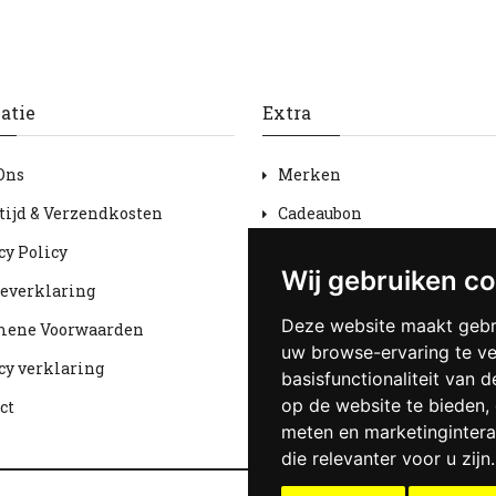
atie
Extra
Ons
Merken
tijd & Verzendkosten
Cadeaubon
cy Policy
Aanbiedingen
Wij gebruiken c
everklaring
Sitemap
Deze website maakt gebr
mene Voorwaarden
uw browse-ervaring te v
cy verklaring
basisfunctionaliteit van 
op de website te bieden
,
ct
meten en marketingintera
die relevanter voor u zijn
.