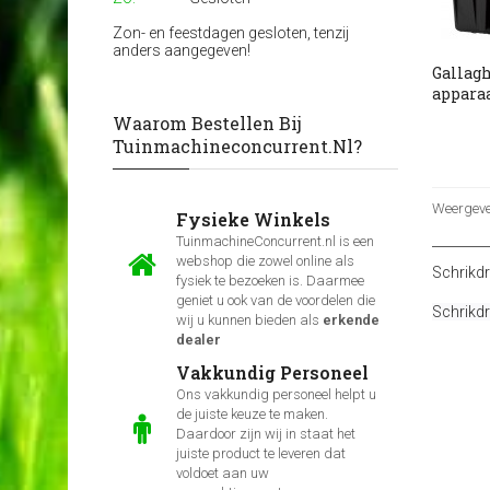
Zon- en feestdagen gesloten, tenzij
anders aangegeven!
Gallagh
appara
Waarom Bestellen Bij
Tuinmachineconcurrent.nl?
Weergeven
Fysieke Winkels
TuinmachineConcurrent.nl is een
webshop die zowel online als
Schrikd
fysiek te bezoeken is. Daarmee
geniet u ook van de voordelen die
Schrikd
wij u kunnen bieden als
erkende
dealer
Vakkundig Personeel
Ons vakkundig personeel helpt u
de juiste keuze te maken.
Daardoor zijn wij in staat het
juiste product te leveren dat
voldoet aan uw