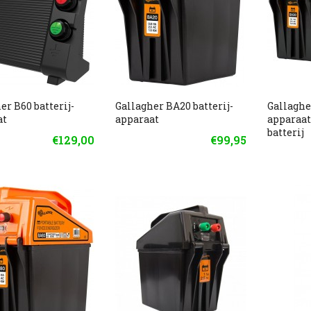
er B60 batterij-
Gallagher BA20 batterij-
Gallaghe
at
apparaat
apparaat
batterij
€129,00
€99,95