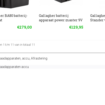
er BA80 batterij-
Gallagher batterij
Gallaghe
at
apparaat power master 9V
Stander 
€279,00
€129,95
 1 t/m 11 van in totaal 11
raadapparaten
,
accu
,
Afrastering
raadapparaten accu