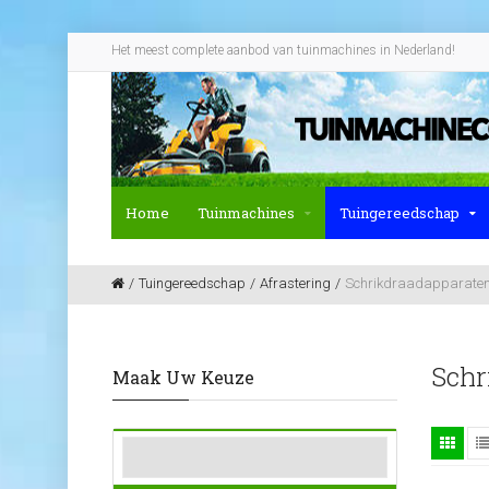
Het meest complete aanbod van tuinmachines in Nederland!
Home
Tuinmachines
Tuingereedschap
Tuingereedschap
Afrastering
Schrikdraadapparaten
Schr
Maak Uw Keuze