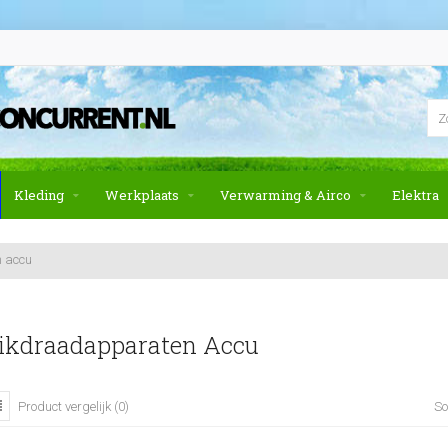
Kleding
Werkplaats
Verwarming & Airco
Elektra
 accu
ikdraadapparaten Accu
So
Product vergelijk (0)