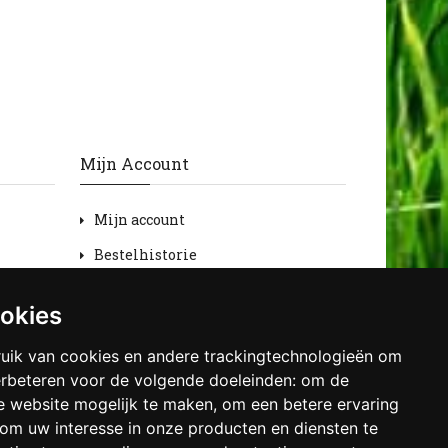
Mijn Account
Mijn account
Bestelhistorie
Retourneren
ookies
Verlanglijst
uik van cookies en andere trackingtechnologieën om
Nieuwsbrief
erbeteren voor de volgende doeleinden:
om de
de website mogelijk te maken
,
om een betere ervaring
om uw interesse in onze producten en diensten te