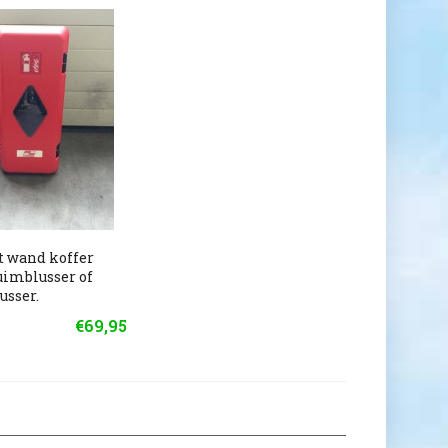
t wand koffer
uimblusser of
usser.
€69,95