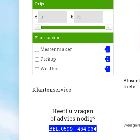
Prijs
€
- €
Fabrikanten
Mestenmaker
1
Pickup
1
Westhart
1
Blusdek
meter
Klantenservice
Heeft u vragen
of advies nodig?
Weergeven
BEL: 0599 - 454 934