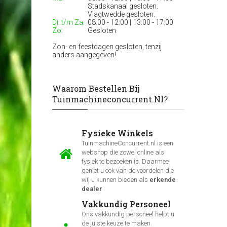
Stadskanaal gesloten.
Vlagtwedde gesloten.
Di: t/m Za:
08:00 - 12:00 | 13:00 - 17:00
Zo:
Gesloten
Zon- en feestdagen gesloten, tenzij
anders aangegeven!
Waarom Bestellen Bij
Tuinmachineconcurrent.nl?
Fysieke Winkels
TuinmachineConcurrent.nl is een
webshop die zowel online als
fysiek te bezoeken is. Daarmee
geniet u ook van de voordelen die
wij u kunnen bieden als
erkende
dealer
Vakkundig Personeel
Ons vakkundig personeel helpt u
de juiste keuze te maken.