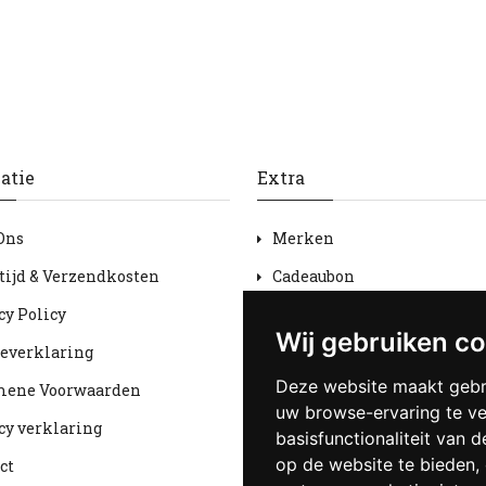
atie
Extra
Ons
Merken
tijd & Verzendkosten
Cadeaubon
cy Policy
Aanbiedingen
Wij gebruiken c
everklaring
Sitemap
Deze website maakt gebr
mene Voorwaarden
uw browse-ervaring te v
cy verklaring
basisfunctionaliteit van 
op de website te bieden
,
ct