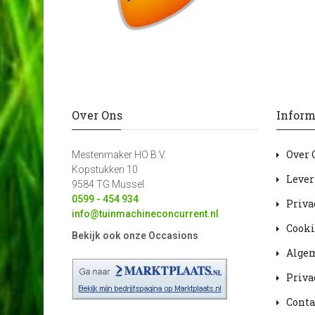
Over Ons
Inform
Over 
Mestenmaker HO B.V.
Kopstukken 10
Lever
9584 TG Mussel
0599 - 454 934
Priva
info@tuinmachineconcurrent.nl
Cooki
Bekijk ook onze Occasions
Alge
Priva
Conta