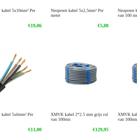
 kabel 5x10mm² Per
Neopreen kabel 5x2,5mm² Per
Neopreen 
meter
van 100 me
€19,86
€5,88
 kabel 5x6mm² Per
XMVK kabel 2*2.5 mm grijs rol
XMVK kabe
van 100mtr.
van 100mtr
€11,00
€129,95