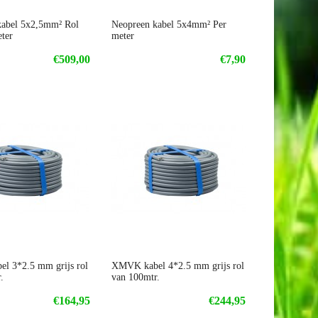
kabel 5x2,5mm² Rol
Neopreen kabel 5x4mm² Per
ter
meter
€509,00
€7,90
l 3*2.5 mm grijs rol
XMVK kabel 4*2.5 mm grijs rol
.
van 100mtr.
€164,95
€244,95