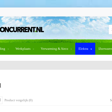
ding
Werkplaats
Verwarming & Airco
Elektra
IJzerware
l
Product vergelijk (0)
S