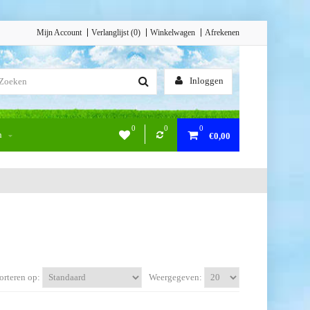
Mijn Account
Verlanglijst (0)
Winkelwagen
Afrekenen
Inloggen
0
0
0
n
€0,00
orteren op:
Weergegeven: