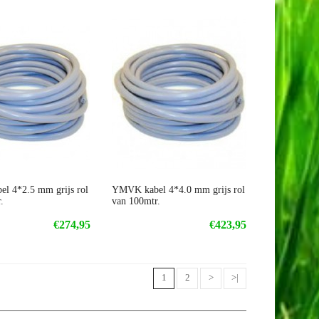
l 4*2.5 mm grijs rol
YMVK kabel 4*4.0 mm grijs rol
.
van 100mtr.
€274,95
€423,95
1
2
>
>|