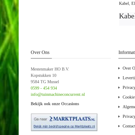
Kabel
,
El
Kabe
Over Ons
Informat
Over O
Mestenmaker HO B.V.
Kopstukken 10
Levert
9584 TG Mussel
Privac
0599 - 454 934
info@tuinmachineconcurrent.nl
Cookie
Bekijk ook onze Occasions
Algeme
Privac
Contac