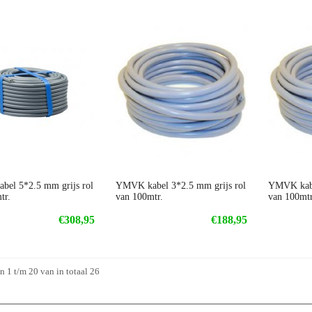
el 5*2.5 mm grijs rol
YMVK kabel 3*2.5 mm grijs rol
YMVK kabe
tr.
van 100mtr.
van 100mtr
€308,95
€188,95
 1 t/m 20 van in totaal 26