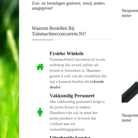
Zon- en feestdagen gesloten, tenzij anders
aangegeven!
Neopreen
meter
Waarom Bestellen Bij
Tuinmachineconcurrent.nl?
Fysieke Winkels
TuinmachineConcurrent.nl is een
webshop die zowel online als
fysiek te bezoeken is. Daarmee
geniet u ook van de voordelen die
wij u kunnen bieden als
erkende
dealer
Vakkundig Personeel
Ons vakkundig personeel helpt u
de juiste keuze te maken.
Daardoor zijn wij in staat het
Neopreen
juiste product te leveren dat
meter
voldoet aan uw
verwachtingspatroon
Uitgebreide Service