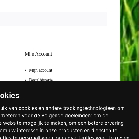
Mijn Account
Mijn account
Bestelhistorie
Retourneren
ookies
Verlanglijst
uik van cookies en andere trackingtechnologieën om
Nieuwsbrief
erbeteren voor de volgende doeleinden:
om de
de website mogelijk te maken
,
om een betere ervaring
om uw interesse in onze producten en diensten te
cties te personaliseren
,
om advertenties weer te geven