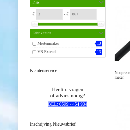
Prijs
€
- €
Fabrikanten
Mestenmaker
13
VB Extend
13
Klantenservice
Neopreen
meter
Heeft u vragen
of advies nodig?
BEL: 0599 - 454 934
Inschrijving Nieuwsbrief