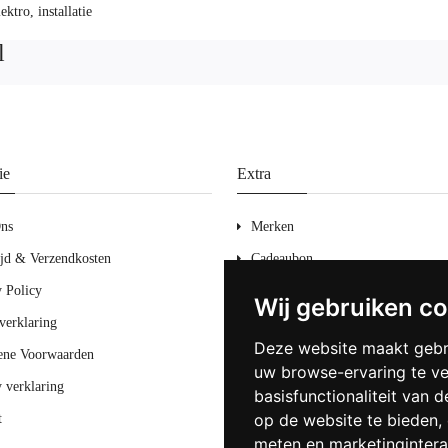
ektro
,
installatie
l
ie
Extra
ns
Merken
ijd & Verzendkosten
Cadeaubon
y Policy
Aanbiedingen
Wij gebruiken c
verklaring
Sitemap
Deze website maakt gebr
ne Voorwaarden
uw browse-ervaring te v
y verklaring
basisfunctionaliteit van 
op de website te bieden
,
t
meten en marketingintera