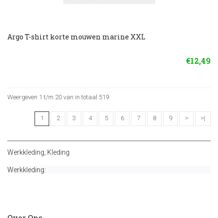
Argo T-shirt korte mouwen marine XXL
€12,49
Weergeven 1 t/m 20 van in totaal 519
1
2
3
4
5
6
7
8
9
>
>|
Werkkleding
,
Kleding
Werkkleding:
Over Ons