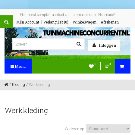
Het meest complete aanbod van tuinmachines in Nederland!
Mijn Account
Verlanglijst (0)
Winkelwagen
Afrekenen
Inloggen
0
0
0
Menu
Kleding
Werkkleding
Werkkleding
Sorteren op: