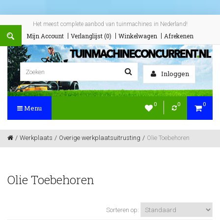
Het meest complete aanbod van tuinmachines in Nederland!
Mijn Account
Verlanglijst (0)
Winkelwagen
Afrekenen
Inloggen
0
0
0
Menu
Werkplaats
Overige werkplaatsuitrusting
Olie Toebehoren
Olie Toebehoren
Sorteren op: