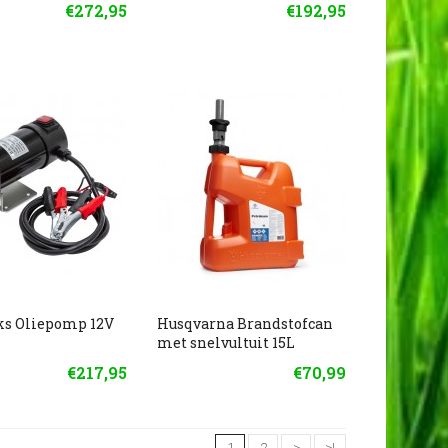
€272,95
€192,95
ks Oliepomp 12V
Husqvarna Brandstofcan
met snelvultuit 15L
€217,95
€70,99
1
2
>
>|