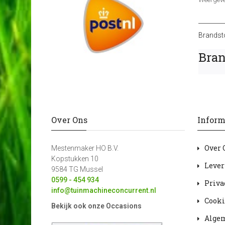
Brandst
Bran
Over Ons
Inform
Over 
Mestenmaker HO B.V.
Kopstukken 10
Lever
9584 TG Mussel
0599 - 454 934
Priva
info@tuinmachineconcurrent.nl
Cooki
Bekijk ook onze Occasions
Alge