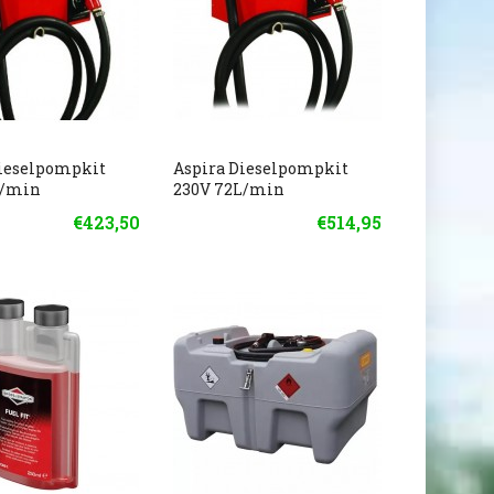
Dieselpompkit
Aspira Dieselpompkit
L/min
230V 72L/min
€423,50
€514,95