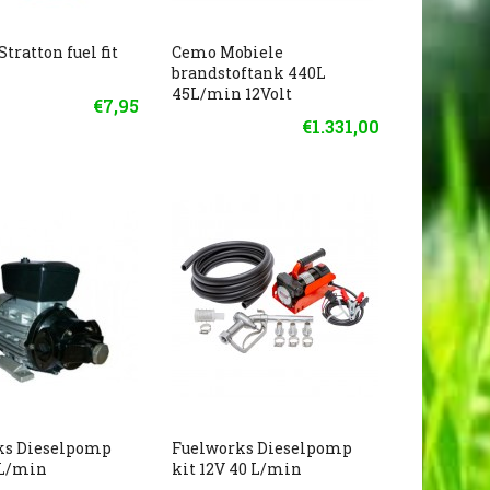
Stratton fuel fit
Cemo Mobiele
brandstoftank 440L
45L/min 12Volt
€7,95
€1.331,00
ks Dieselpomp
Fuelworks Dieselpomp
0L/min
kit 12V 40 L/min