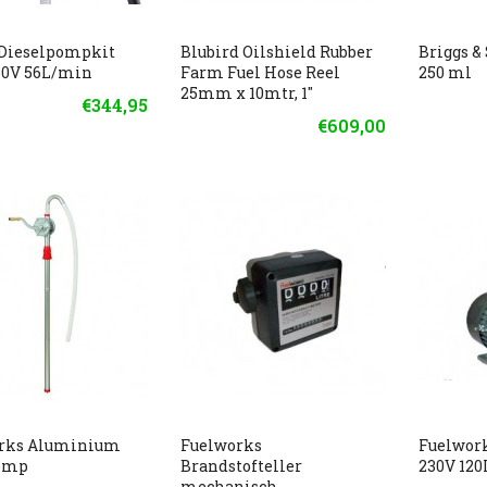
 Dieselpompkit
Blubird Oilshield Rubber
Briggs & 
30V 56L/min
Farm Fuel Hose Reel
250 ml
25mm x 10mtr, 1"
€344,95
€609,00
rks Aluminium
Fuelworks
Fuelwor
omp
Brandstofteller
230V 12
mechanisch