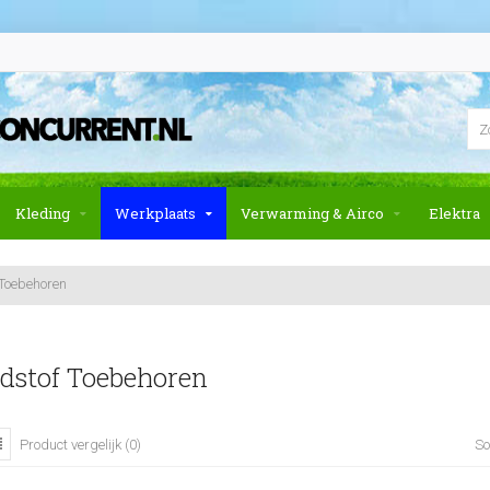
Kleding
Werkplaats
Verwarming & Airco
Elektra
Toebehoren
dstof Toebehoren
So
Product vergelijk (0)