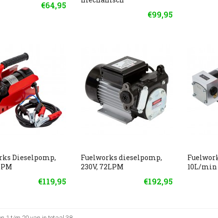
€64,95
€99,95
rks Dieselpomp,
Fuelworks dieselpomp,
Fuelwor
0LPM
230V, 72LPM
10L/min
€119,95
€192,95
 1 t/m 20 van in totaal 38