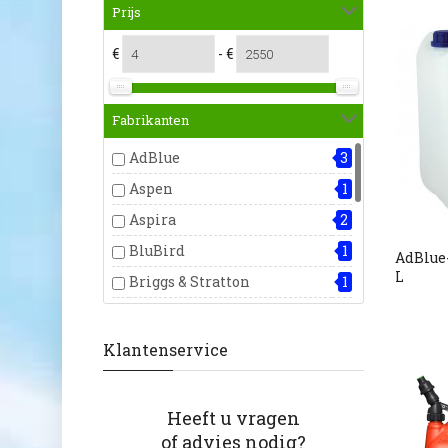
Prijs
€
- €
Fabrikanten
AdBlue
3
Aspen
1
Aspira
2
BluBird
1
AdBlue
L
Briggs & Stratton
1
Cemo
1
Fuelworks
9
Klantenservice
Husqvarna
6
Mestenmaker
1
Heeft u vragen
MW Tools
2
of advies nodig?