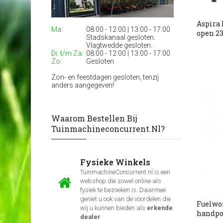
Aspira
Ma:
08:00 - 12:00 | 13:00 - 17:00
open 2
Stadskanaal gesloten.
Vlagtwedde gesloten.
Di: t/m Za:
08:00 - 12:00 | 13:00 - 17:00
Zo:
Gesloten
Zon- en feestdagen gesloten, tenzij
anders aangegeven!
Waarom Bestellen Bij
Tuinmachineconcurrent.nl?
Fysieke Winkels
TuinmachineConcurrent.nl is een
webshop die zowel online als
fysiek te bezoeken is. Daarmee
geniet u ook van de voordelen die
Fuelwo
wij u kunnen bieden als
erkende
handp
dealer