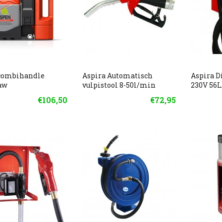
combihandle
Aspira Automatisch
Aspira 
aw
vulpistool 8-50l/min
230V 56
€106,50
€72,95