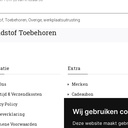
of
,
Toebehoren
,
Overige
,
werkplaatsuitrusting
dstof Toebehoren
atie
Extra
Ons
Merken
tijd & Verzendkosten
Cadeaubon
cy Policy
Aanbiedingen
Wij gebruiken c
everklaring
Sitemap
Deze website maakt gebr
mene Voorwaarden