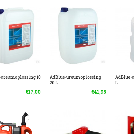
-ureumoplossing 10
AdBlue-ureumoplossing
AdBlue-
20 L
L
€17,00
€41,95