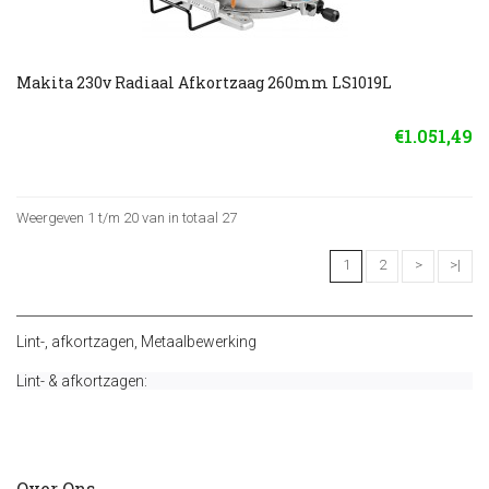
Makita 230v Radiaal Afkortzaag 260mm LS1019L
€1.051,49
Weergeven 1 t/m 20 van in totaal 27
1
2
>
>|
Lint-
,
afkortzagen
,
Metaalbewerking
Lint- & afkortzagen:
Over Ons