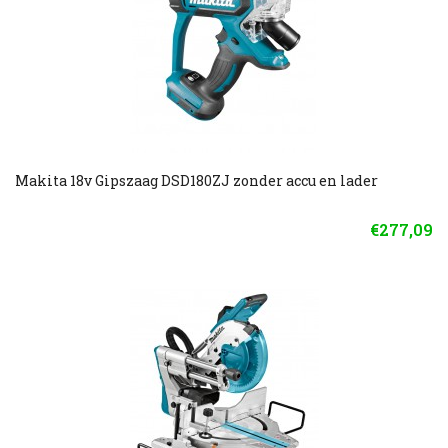
Makita 18v Gipszaag DSD180ZJ zonder accu en lader
€277,09