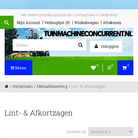
Het meest complete aanbod van tuinmachines in Nederland!
Mijn Account
Verlanglijst (0)
Winkelwagen
Afrekenen
Inloggen
0
0
0
Menu
Werkplaats
Metaalbewerking
Lint- & afkortzagen
Lint- & Afkortzagen
Sorteren op: