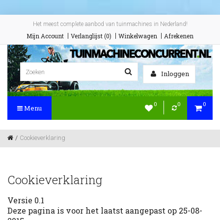
Het meest complete aanbod van tuinmachines in Nederland!
Mijn Account
Verlanglijst (0)
Winkelwagen
Afrekenen
Inloggen
0
0
0
Menu
Cookieverklaring
Cookieverklaring
Versie 0.1
Deze pagina is voor het laatst aangepast op 25-08-