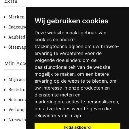
Extra
Merken
Wij gebruiken cookies
Cadeaubon
Deze website maakt gebruik van
Aanbiedingen
cookies en andere
trackingtechnologieën om uw browse-
Sitemap
ervaring te verbeteren voor de
volgende doeleinden:
om de
Mijn Account
basisfunctionaliteit van de website
mogelijk te maken
,
om een betere
Mijn account
ervaring op de website te bieden
,
om
uw interesse in onze producten en
Bestelhistorie
diensten te meten en
Retourneren
marketinginteracties te personaliseren
,
om advertenties weer te geven die
Verlanglijst
relevanter voor u zijn
.
Nieuwsbrief
Ik ga akkoord