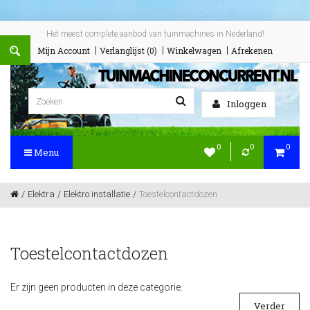
Het meest complete aanbod van tuinmachines in Nederland!
Mijn Account
Verlanglijst (0)
Winkelwagen
Afrekenen
Inloggen
0
0
0
Menu
Elektra
Elektro installatie
Toestelcontactdozen
Toestelcontactdozen
Er zijn geen producten in deze categorie.
Verder