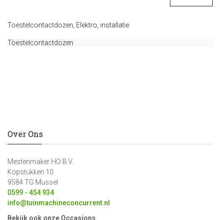
Toestelcontactdozen
,
Elektro
,
installatie
Toestelcontactdozen
Over Ons
Mestenmaker HO B.V.
Kopstukken 10
9584 TG Mussel
0599 - 454 934
info@tuinmachineconcurrent.nl
Bekijk ook onze Occasions