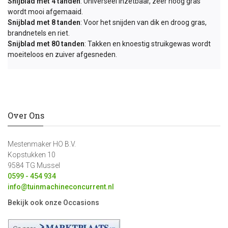
Snijblad met 4 tanden
: Universeel inzetbaar, zeer hoog gras
wordt mooi afgemaaid.
Snijblad met 8 tanden
: Voor het snijden van dik en droog gras,
brandnetels en riet.
Snijblad met 80 tanden
: Takken en knoestig struikgewas wordt
moeiteloos en zuiver afgesneden.
Over Ons
Mestenmaker HO B.V.
Kopstukken 10
9584 TG Mussel
0599 - 454 934
info@tuinmachineconcurrent.nl
Bekijk ook onze Occasions