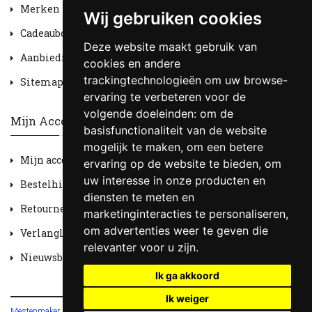
Merken
Wij gebruiken cookies
Cadeaubon
Deze website maakt gebruik van
Aanbiedingen
cookies en andere
trackingtechnologieën om uw browse-
Sitemap
ervaring te verbeteren voor de
volgende doeleinden:
om de
Mijn Account
basisfunctionaliteit van de website
mogelijk te maken
,
om een betere
Mijn account
ervaring op de website te bieden
,
om
uw interesse in onze producten en
Bestelhistorie
diensten te meten en
Retourneren
marketinginteracties te personaliseren
,
om advertenties weer te geven die
Verlanglijst
relevanter voor u zijn
.
Nieuwsbrief
Ik ga akkoord
Ik weiger
Mestenmaker HOBV
© 2026