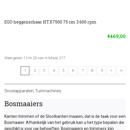
EGO heggenschaar HTX7500 75 cm 3.600 rpm
€469,00
Weergeven 1 t/m 20 van in totaal 217
1
2
3
4
5
6
7
8
9
>
>|
Snoeiapparaten
,
Tuinmachines
Bosmaaiers
Kanten trimmen of de Slootkanten maaien, dat is de taak voor een
Bosmaaier. Afhankelijk van het gebruik kan u het type bepalen die
geschikt is voor uw behoeften. Bosmaaiers en trimmers zijn