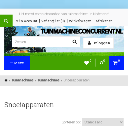
Het meest complete aanbod van tuinmachines in Nederland!
Mijn Account
Verlanglijst (0)
Winkelwagen
Afrekenen
Inloggen
0
0
0
Menu
Tuinmachines
Tuinmachines
Snoeiapparaten
Snoeiapparaten
Sorteren op: