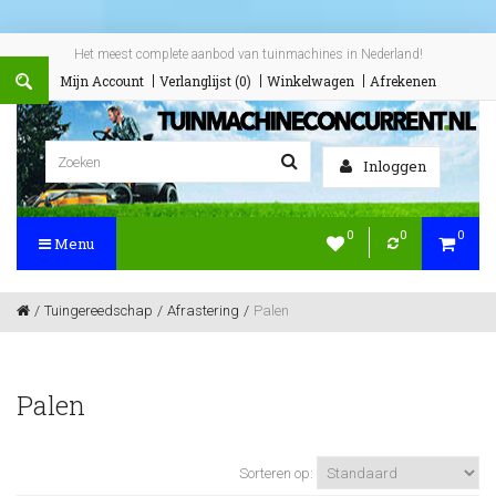
Het meest complete aanbod van tuinmachines in Nederland!
Mijn Account
Verlanglijst (0)
Winkelwagen
Afrekenen
Inloggen
0
0
0
Menu
Tuingereedschap
Afrastering
Palen
Palen
Sorteren op: