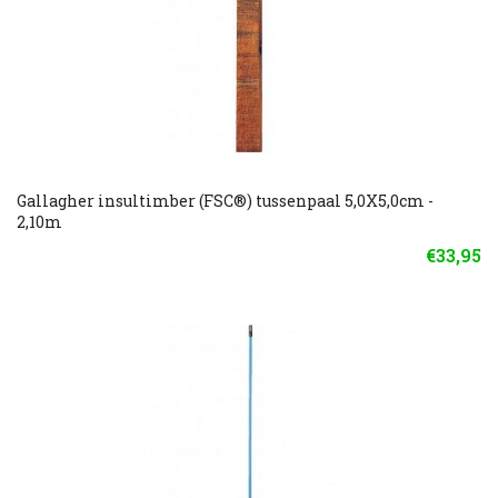
Gallagher insultimber (FSC®) tussenpaal 5,0X5,0cm -
2,10m
€33,95