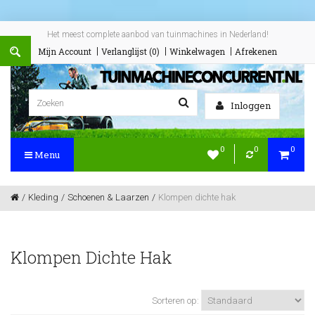
Het meest complete aanbod van tuinmachines in Nederland!
Mijn Account
Verlanglijst (0)
Winkelwagen
Afrekenen
Inloggen
0
0
0
Menu
Kleding
Schoenen & Laarzen
Klompen dichte hak
Klompen Dichte Hak
Sorteren op: