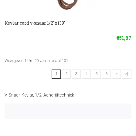
Kevlar cord v-snaar 1/2"x139"
€51,87
Weergeven 1 t/m 20 van in totaal 101
1
2
3
4
5
6
>
>|
V-Snaar
,
Kevlar
,
1/2
,
Aandrijftechniek