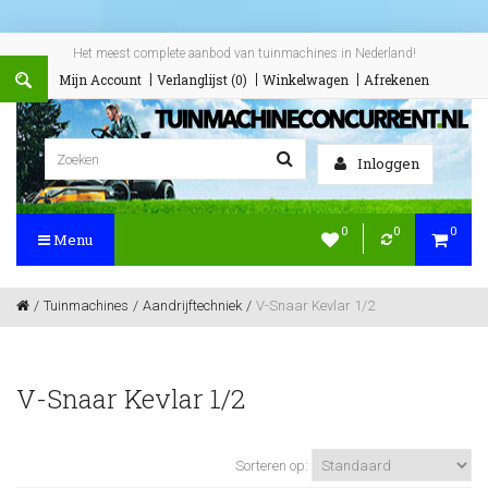
Het meest complete aanbod van tuinmachines in Nederland!
Mijn Account
Verlanglijst (0)
Winkelwagen
Afrekenen
Inloggen
0
0
0
Menu
Tuinmachines
Aandrijftechniek
V-Snaar Kevlar 1/2
V-Snaar Kevlar 1/2
Sorteren op: