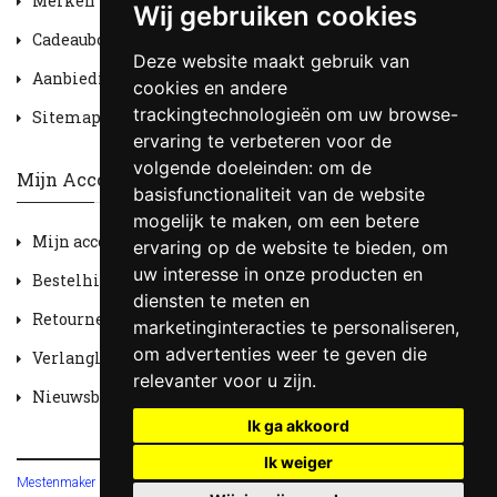
Merken
Wij gebruiken cookies
Cadeaubon
Deze website maakt gebruik van
Aanbiedingen
cookies en andere
trackingtechnologieën om uw browse-
Sitemap
ervaring te verbeteren voor de
volgende doeleinden:
om de
Mijn Account
basisfunctionaliteit van de website
mogelijk te maken
,
om een betere
Mijn account
ervaring op de website te bieden
,
om
uw interesse in onze producten en
Bestelhistorie
diensten te meten en
Retourneren
marketinginteracties te personaliseren
,
om advertenties weer te geven die
Verlanglijst
relevanter voor u zijn
.
Nieuwsbrief
Ik ga akkoord
Ik weiger
Mestenmaker HOBV
© 2026