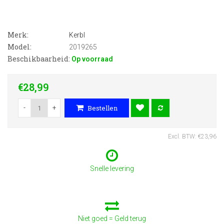
Merk:
Kerbl
Model:
2019265
Beschikbaarheid:
Op voorraad
€28,99
-
+
Bestellen
Excl. BTW: €23,96
Snelle levering
Niet goed = Geld terug