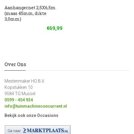
Aanhangernet 2,5X6,5m
(maas 45mm, dikte
3,0mm)
€69,99
Over Ons
Mestenmaker HO B.V.
Kopstukken 10
9584 TG Mussel
0599 - 454 934
info@tuinmachineconcurrent.nl
Bekijk ook onze Occasions