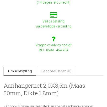
(14 dagen retourrecht)
Veilige betaling
via beveiligde verbinding
Vragen of advies nodig?
BEL: 0599 - 454 934
Omschrijving
Beoordelingen (0)
Aanhangernet 2,0X3,5m (maas
30mm, Dikte 1,8mm)
• Knoopvrij geweven, zeer sterk en soepel aanhangwagennet