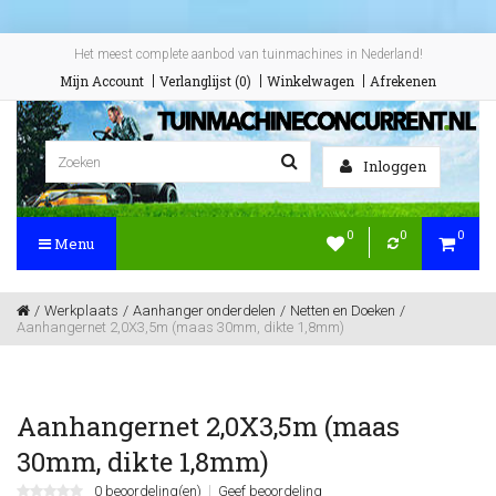
Het meest complete aanbod van tuinmachines in Nederland!
Mijn Account
Verlanglijst (0)
Winkelwagen
Afrekenen
Inloggen
0
0
0
Menu
Werkplaats
Aanhanger onderdelen
Netten en Doeken
Aanhangernet 2,0X3,5m (maas 30mm, dikte 1,8mm)
Aanhangernet 2,0X3,5m (maas
30mm, dikte 1,8mm)
0 beoordeling(en)
Geef beoordeling