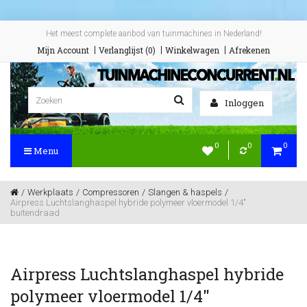
Het meest complete aanbod van tuinmachines in Nederland!
Mijn Account
Verlanglijst (0)
Winkelwagen
Afrekenen
Inloggen
0
0
0
Menu
Werkplaats
Compressoren
Slangen & haspels
Airpress Luchtslanghaspel hybride polymeer vloermodel 1/4"
buitendraad
Airpress Luchtslanghaspel hybride
polymeer vloermodel 1/4"