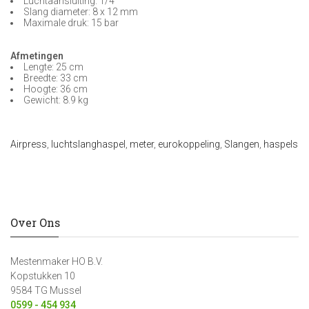
Luchtaansluiting: 1/4"
Slang diameter: 8 x 12 mm
Maximale druk: 15 bar
Afmetingen
Lengte: 25 cm
Breedte: 33 cm
Hoogte: 36 cm
Gewicht: 8.9 kg
Airpress
,
luchtslanghaspel
,
meter
,
eurokoppeling
,
Slangen
,
haspels
Over Ons
Mestenmaker HO B.V.
Kopstukken 10
9584 TG Mussel
0599 - 454 934