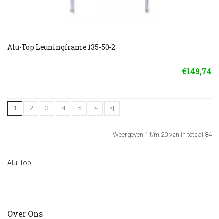
Alu-Top Leuningframe 135-50-2
€149,74
1
2
3
4
5
>
>|
Weergeven 1 t/m 20 van in totaal 84
Alu-Top
Over Ons