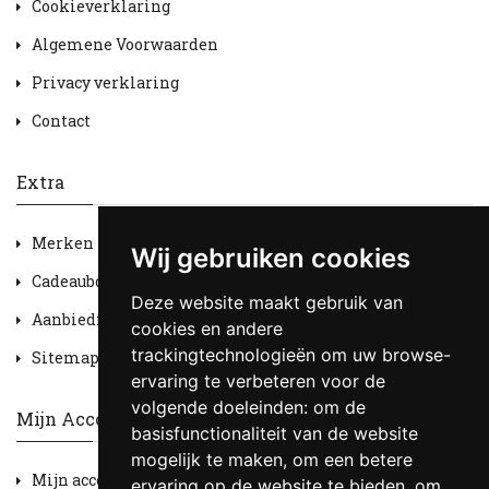
Cookieverklaring
Algemene Voorwaarden
Privacy verklaring
Contact
Extra
Merken
Wij gebruiken cookies
Cadeaubon
Deze website maakt gebruik van
Aanbiedingen
cookies en andere
trackingtechnologieën om uw browse-
Sitemap
ervaring te verbeteren voor de
volgende doeleinden:
om de
Mijn Account
basisfunctionaliteit van de website
mogelijk te maken
,
om een betere
Mijn account
ervaring op de website te bieden
,
om