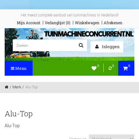
Het meest complete aanbod van tuinmachines in Nederland!
Mijn Account
Verlanglijst (0)
Winkelwagen
Afrekenen
Inloggen
0
0
0
Menu
Merk
Alu-Top
Alu-Top
Alu-Top