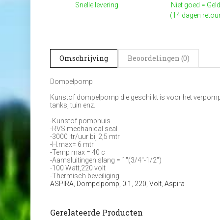
Snelle levering
Niet goed = Geld
(14 dagen retou
Omschrijving
Beoordelingen (0)
Dompelpomp
Kunstof dompelpomp die geschilkt is voor het verpompe
tanks, tuin enz.
-Kunstof pomphuis
-RVS mechanical seal
-3000 ltr/uur bij 2,5 mtr
-H.max= 6 mtr
-Temp max = 40 c
-Aamsluitingen slang = 1"(3/4"-1/2")
-100 Watt,220 volt
-Thermisch beveiliging
ASPIRA
,
Dompelpomp
,
0.1
,
220
,
Volt
,
Aspira
Gerelateerde Producten