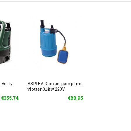
 Verty
ASPIRA Dompelpomp met
vlotter 0.1kw 220V
€355,74
€88,95