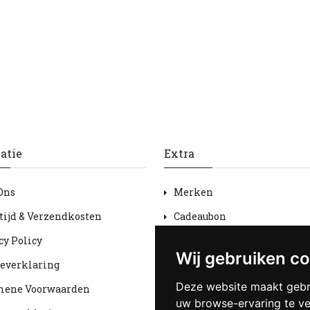
atie
Extra
Ons
Merken
tijd & Verzendkosten
Cadeaubon
cy Policy
Aanbiedingen
Wij gebruiken c
everklaring
Sitemap
Deze website maakt gebr
mene Voorwaarden
uw browse-ervaring te v