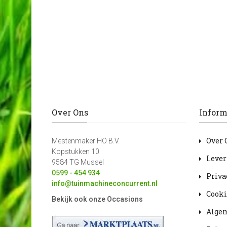
Over Ons
Inform
Over 
Mestenmaker HO B.V.
Kopstukken 10
Lever
9584 TG Mussel
0599 - 454 934
Priva
info@tuinmachineconcurrent.nl
Cooki
Bekijk ook onze Occasions
Alge