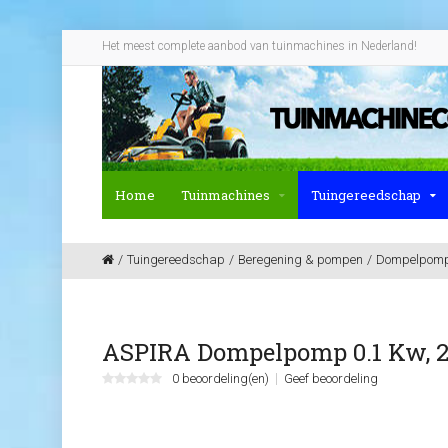
Het meest complete aanbod van tuinmachines in Nederland!
Home
Tuinmachines
Tuingereedschap
Tuingereedschap
Beregening & pompen
Dompelpom
ASPIRA Dompelpomp 0.1 Kw, 2
0 beoordeling(en)
Geef beoordeling