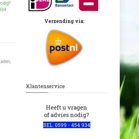
nodig?
 934
Verzending via:
baden,
Klantenservice
Heeft u vragen
of advies nodig?
BEL: 0599 - 454 934