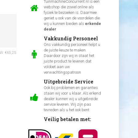
TuinmachineConcurrent.nl is een
webshop die zowel online als
fysiek te bezoeken is. Daarmee
geniet u ook van de voordelen die
wij u kunnen bieden als
erkende
dealer
Vakkundig Personeel
Ons vakkundig personeel helpt u
de juiste keuze te maken.
TW: €65,25
Daardoor zijn wij in staat het
juiste product te leveren dat
voldoet aan uw
verwachtingspatroon
Uitgebreide Service
Ook bij problemen en garanties
staan wij voor u klaar. Als erkend
dealer kunnen wij u uitgebreide
service leveren. Wij zijn pas
tevreden als u het ook bent
Veilig betalen met: