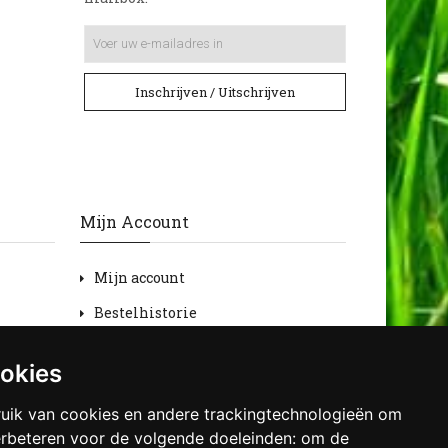
Inschrijven / Uitschrijven
Mijn Account
Mijn account
Bestelhistorie
Retourneren
ookies
Verlanglijst
uik van cookies en andere trackingtechnologieën om
Nieuwsbrief
erbeteren voor de volgende doeleinden:
om de