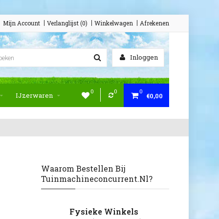
Mijn Account
Verlanglijst (0)
Winkelwagen
Afrekenen
Inloggen
0
0
0
IJzerwaren
€0,00
Waarom Bestellen Bij
Tuinmachineconcurrent.nl?
Fysieke Winkels