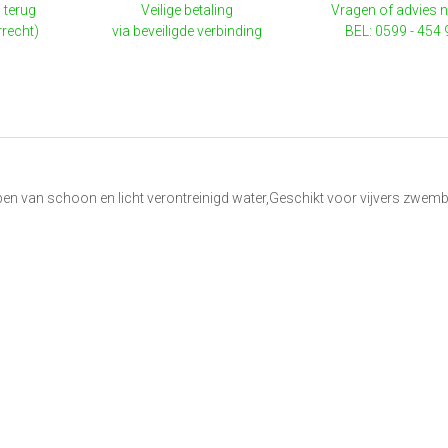
 terug
Veilige betaling
Vragen of advies 
rrecht)
via beveiligde verbinding
BEL: 0599 - 454
n van schoon en licht verontreinigd water,Geschikt voor vijvers zwem