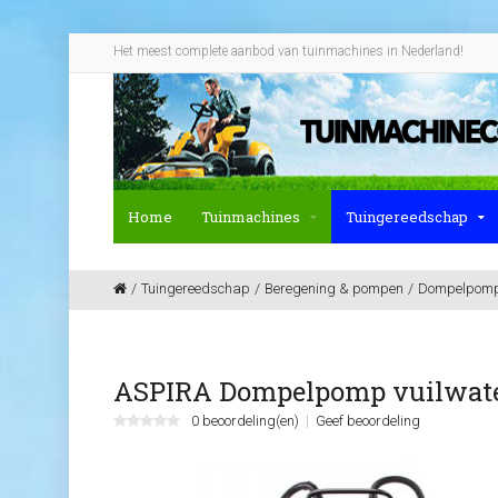
Het meest complete aanbod van tuinmachines in Nederland!
Home
Tuinmachines
Tuingereedschap
Tuingereedschap
Beregening & pompen
Dompelpom
ASPIRA Dompelpomp vuilwat
0 beoordeling(en)
Geef beoordeling