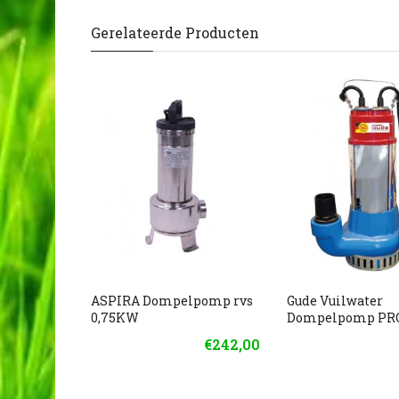
Gerelateerde Producten
ASPIRA Dompelpomp rvs
Gude Vuilwater
0,75KW
Dompelpomp PRO
€242,00