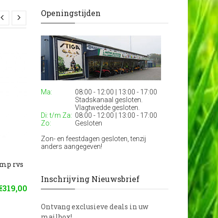
Openingstijden
Ma:
08:00 - 12:00 | 13:00 - 17:00
Stadskanaal gesloten.
Vlagtwedde gesloten.
Di: t/m Za:
08:00 - 12:00 | 13:00 - 17:00
Zo:
Gesloten
Zon- en feestdagen gesloten, tenzij
anders aangegeven!
mp rvs
ASPIRA Dompelpomp RVS
ASPIRA Dompelpo
met vlotter 0,55KW
met vlotter 1,5KW
Inschrijving Nieuwsbrief
€319,00
€266,00
€
Ontvang exclusieve deals in uw
mailbox!