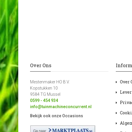
Over Ons
Inform
Over 
Mestenmaker HO B.V.
Kopstukken 10
Lever
9584 TG Mussel
0599 - 454 934
Priva
info@tuinmachineconcurrent.nl
Cooki
Bekijk ook onze Occasions
Alge