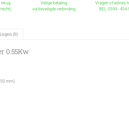
 terug
Veilige betaling
Vragen of advies 
rrecht)
via beveiligde verbinding
BEL: 0599 - 454
ingen (0)
r 0.55Kw
x 50 mm).