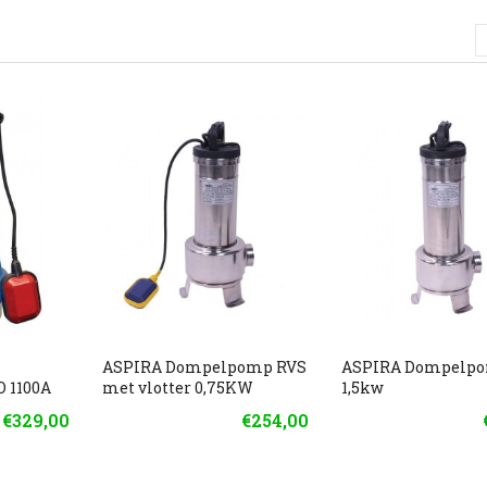
ASPIRA Dompelpomp RVS
ASPIRA Dompelpo
 1100A
met vlotter 0,75KW
1,5kw
€329,00
€254,00