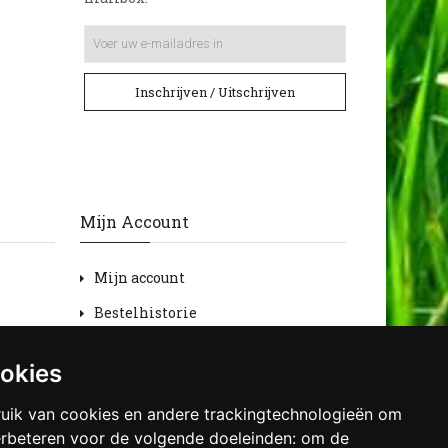
Inschrijven / Uitschrijven
Mijn Account
Mijn account
Bestelhistorie
Retourneren
ookies
Verlanglijst
uik van cookies en andere trackingtechnologieën om
Nieuwsbrief
erbeteren voor de volgende doeleinden:
om de