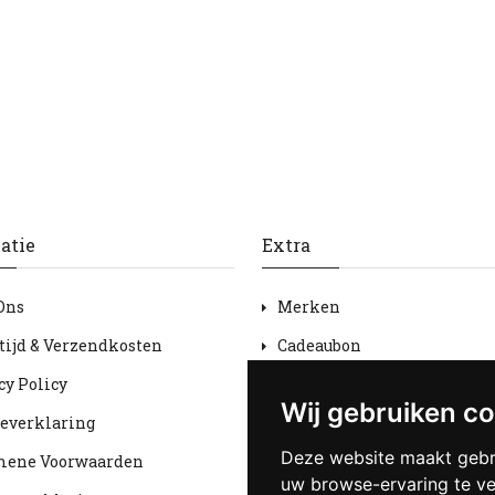
atie
Extra
Ons
Merken
tijd & Verzendkosten
Cadeaubon
cy Policy
Aanbiedingen
Wij gebruiken c
everklaring
Sitemap
Deze website maakt gebr
mene Voorwaarden
uw browse-ervaring te v