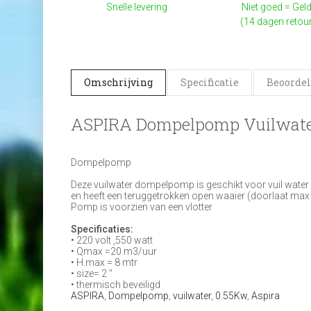
Snelle levering
Niet goed = Geld
(14 dagen retou
Omschrijving
Specificatie
Beoordel
ASPIRA Dompelpomp Vuilwate
Dompelpomp
Deze vuilwater dompelpomp is geschikt voor vuil water
en heeft een teruggetrokken open waaier (doorlaat ma
Pomp is voorzien van een vlotter
Specificaties:
• 220 volt ,550 watt
• Qmax =20 m3/uur
• H.max = 8 mtr
• size= 2 "
• thermisch beveiligd
ASPIRA
,
Dompelpomp
,
vuilwater
,
0.55Kw
,
Aspira