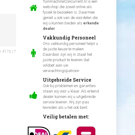
TuinmachineConcurrent.nl is een
webshop die zowel online als
fysiek te bezoeken is. Daarmee
geniet u ook van de voordelen die
wij u kunnen bieden als
erkende
dealer
Vakkundig Personeel
Ons vakkundig personeel helpt u
de juiste keuze te maken.
W: €175,17
Daardoor zijn wij in staat het
juiste product te leveren dat
voldoet aan uw
verwachtingspatroon
Uitgebreide Service
Ook bij problemen en garanties
staan wij voor u klaar. Als erkend
dealer kunnen wij u uitgebreide
service leveren. Wij zijn pas
tevreden als u het ook bent
Veilig betalen met: