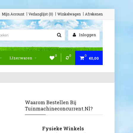
Mijn Account
Verlanglijst (0)
Winkelwagen
Afrekenen
Inloggen
0
0
0
IJzerwaren
€0,00
Waarom Bestellen Bij
Tuinmachineconcurrent.nl?
Fysieke Winkels