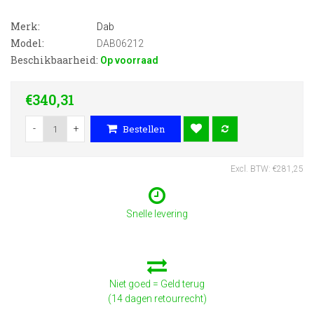
Merk:
Dab
Model:
DAB06212
Beschikbaarheid:
Op voorraad
€340,31
-
+
Bestellen
Excl. BTW: €281,25
Snelle levering
Niet goed = Geld terug
(14 dagen retourrecht)