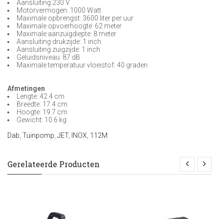
Aansluiting 230 V
Motorvermogen: 1000 Watt
Maximale opbrengst: 3600 liter per uur
Maximale opvoerhoogte: 62 meter
Maximale aanzuigdiepte: 8 meter
Aansluiting drukzijde: 1 inch
Aansluiting zuigzijde: 1 inch
Geluidsniveau: 87 dB
Maximale temperatuur vloeistof: 40 graden
Afmetingen
Lengte: 42.4 cm
Breedte: 17.4 cm
Hoogte: 19.7 cm
Gewicht: 10.6 kg
Dab
,
Tuinpomp
,
JET
,
INOX
,
112M
Gerelateerde Producten