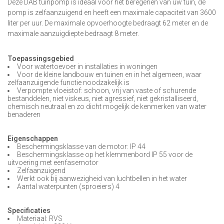
Deze DAB tuinpomp is ideaal voor het beregenen van uw tuin, de
pomp is zelfaanzuigend en heeft een maximale capaciteit van 3600
liter per uur. De maximale opvoerhoogte bedraagt 62 meter en de
maximale aanzuigdiepte bedraagt 8 meter.
Toepassingsgebied
Voor watertoevoer in installaties in woningen
Voor de kleine landbouw en tuinen en in het algemeen, waar
zelfaanzuigende functie noodzakelijk is
Verpompte vloeistof: schoon, vrij van vaste of schurende
bestanddelen, niet viskeus, niet agressief, niet gekristalliseerd,
chemisch neutraal en zo dicht mogelijk de kenmerken van water
benaderen
Eigenschappen
Beschermingsklasse van de motor: IP 44
Beschermingsklasse op het klemmenbord IP 55 voor de
uitvoering met eenfasemotor
Zelfaanzuigend
Werkt ook bij aanwezigheid van luchtbellen in het water
Aantal waterpunten (sproeiers) 4
Specificaties
Materiaal: RVS