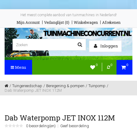
Het meest complete aanbod van tuinmachines in Nederland!
Mijn Account
Verlanglijst (0)
Winkelwagen
Afrekenen
Inloggen
0
0
0
Menu
Tuingereedschap
Beregening & pompen
Tuinpomp
Dab Waterpomp JET INOX 112M
Dab Waterpomp JET INOX 112M
0 beoordeling(en)
Geef beoordeling