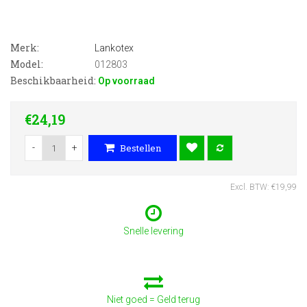
Merk:
Lankotex
Model:
012803
Beschikbaarheid:
Op voorraad
€24,19
-
+
Bestellen
Excl. BTW: €19,99
Snelle levering
Niet goed = Geld terug