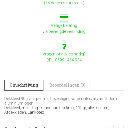
(14 dagen retourrecht)
Veilige betaling
via beveiligde verbinding
Vragen of advies nodig?
BEL: 0599 - 454 934
Omschrijving
Beoordelingen (0)
Dekkleed 90gram per m2, bevestigingsogen interval van 100cm,
aluminium ogen
Dekkleed
,
multi
,
tarp
,
standaard
,
5x6mtr
,
110gr
,
alle
,
kleuren
,
Afdekkleden
,
Lankotex