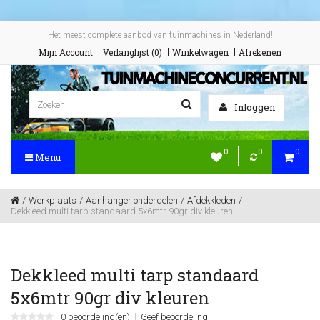
Het meest complete aanbod van tuinmachines in Nederland!
Mijn Account
Verlanglijst (0)
Winkelwagen
Afrekenen
Inloggen
0
0
0
Menu
Werkplaats
Aanhanger onderdelen
Afdekkleden
Dekkleed multi tarp standaard 5x6mtr 90gr div kleuren
Dekkleed multi tarp standaard
5x6mtr 90gr div kleuren
0 beoordeling(en)
Geef beoordeling