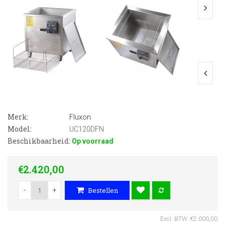
Merk:
Fluxon
Model:
UC120DFN
Beschikbaarheid:
Op voorraad
€2.420,00
-
+
Bestellen
Excl. BTW: €2.000,00