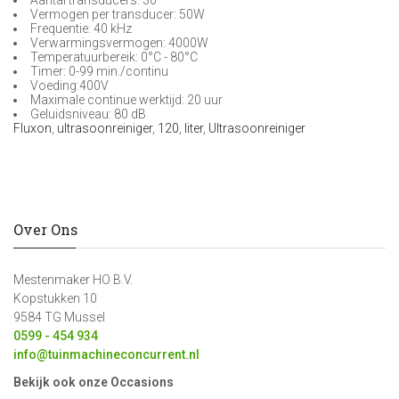
Aantal transducers: 30
Vermogen per transducer: 50W
Frequentie: 40 kHz
Verwarmingsvermogen: 4000W
Temperatuurbereik: 0°C - 80°C
Timer: 0-99 min./continu
Voeding:400V
Maximale continue werktijd: 20 uur
Geluidsniveau: 80 dB
Fluxon
,
ultrasoonreiniger
,
120
,
liter
,
Ultrasoonreiniger
Over Ons
Mestenmaker HO B.V.
Kopstukken 10
9584 TG Mussel
0599 - 454 934
info@tuinmachineconcurrent.nl
Bekijk ook onze Occasions