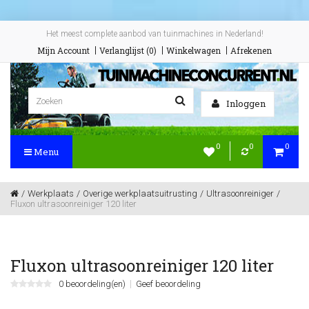
Het meest complete aanbod van tuinmachines in Nederland!
Mijn Account
Verlanglijst (0)
Winkelwagen
Afrekenen
Inloggen
0
0
0
Menu
Werkplaats
Overige werkplaatsuitrusting
Ultrasoonreiniger
Fluxon ultrasoonreiniger 120 liter
Fluxon ultrasoonreiniger 120 liter
0 beoordeling(en)
Geef beoordeling