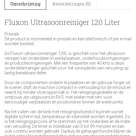
Omschrijving
Beoordelingen (0)
Fluxon Ultrasoonreiniger 120 Liter
Presale
Dit product is momenteel in presale en kan telefonisch of per e-mail
worden besteld.
De Fluxon ultrasoonreiniger 120L is geschikt voor het ultrasoon
reinigen van onderdelen in werkplaatsen, onderhoudsomgevingen
en productieomgevingen. Met een frequentie van 40 kHz is deze
onderdelenreiniger geschikt voor het verwijderen van vervuiling op
lastig bereikbare delen.
Door de componenten onderin te plaatsen en de opbouw hoger uit
te voeren, blijft de machine compact in verhouding tot de inhoud en
neemt hij minder vloeroppervlak in. Het reinigingsgedeelte en de
ombouw zijn uitgevoerd in RVS, met wielen met rem voor
eenvoudiger verplaatsen en positioneren binnen de werkruimte.
Na het vullen van de tank met reinigingsvloeistof kunnen via het
digitale scherm tijd, temperatuur en intensiteit worden ingesteld. Zo
is het reinigingsproces af te stemmen op het onderdeel en de mate
van vervuiling. De timer is instelbaar van 0 tot 99 minuten en kan
ook continu worden gebruikt. Dankzij de geheugenfunctie blijven de