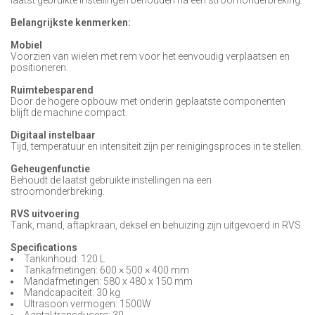
laatst gebruikte instellingen behouden na een stroomonderbreking.
Belangrijkste kenmerken:
Mobiel
Voorzien van wielen met rem voor het eenvoudig verplaatsen en
positioneren.
Ruimtebesparend
Door de hogere opbouw met onderin geplaatste componenten
blijft de machine compact.
Digitaal instelbaar
Tijd, temperatuur en intensiteit zijn per reinigingsproces in te stellen.
Geheugenfunctie
Behoudt de laatst gebruikte instellingen na een
stroomonderbreking.
RVS uitvoering
Tank, mand, aftapkraan, deksel en behuizing zijn uitgevoerd in RVS.
Specifications
Tankinhoud: 120 L
Tankafmetingen: 600 × 500 × 400 mm
Mandafmetingen: 580 x 480 x 150 mm
Mandcapaciteit: 30 kg
Ultrasoon vermogen: 1500W