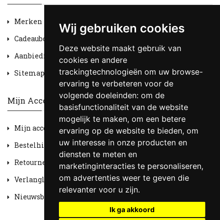
Merken
Wij gebruiken cookies
Cadeaubon
Deze website maakt gebruik van
Aanbiedingen
cookies en andere
trackingtechnologieën om uw browse-
Sitemap
ervaring te verbeteren voor de
volgende doeleinden:
om de
Mijn Account
basisfunctionaliteit van de website
mogelijk te maken
,
om een betere
Mijn account
ervaring op de website te bieden
,
om
uw interesse in onze producten en
Bestelhistorie
diensten te meten en
Retourneren
marketinginteracties te personaliseren
,
om advertenties weer te geven die
Verlanglijst
relevanter voor u zijn
.
Nieuwsbrief
Ik ga akkoord