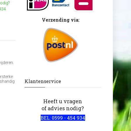
nodig?
 934
Verzending via:
ijderen.
rsterke
Klantenservice
nkshandig
Heeft u vragen
of advies nodig?
BEL: 0599 - 454 934