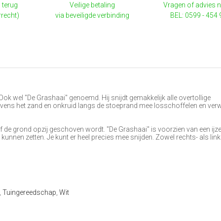
 terug
Veilige betaling
Vragen of advies 
rrecht)
via beveiligde verbinding
BEL: 0599 - 454
Ook wel "De Grashaai" genoemd. Hij snijdt gemakkelijk alle overtollige
evens het zand en onkruid langs de stoeprand mee losschoffelen en verw
f de grond opzij geschoven wordt. "De Grashaai" is voorzien van een ijze
e kunnen zetten. Je kunt er heel precies mee snijden. Zowel rechts- als li
,
Tuingereedschap
,
Wit