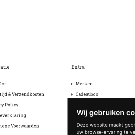
atie
Extra
Ons
Merken
tijd & Verzendkosten
Cadeaubon
cy Policy
Aanbiedingen
Wij gebruiken c
everklaring
Sitemap
Deze website maakt gebr
mene Voorwaarden
uw browse-ervaring te v