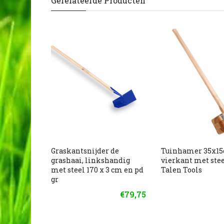
Gerelateerde Producten
Graskantsnijder de
Tuinhamer 35x1
grashaai, linkshandig
vierkant met ste
met steel 170 x 3 cm en pd
Talen Tools
gr
€79,75