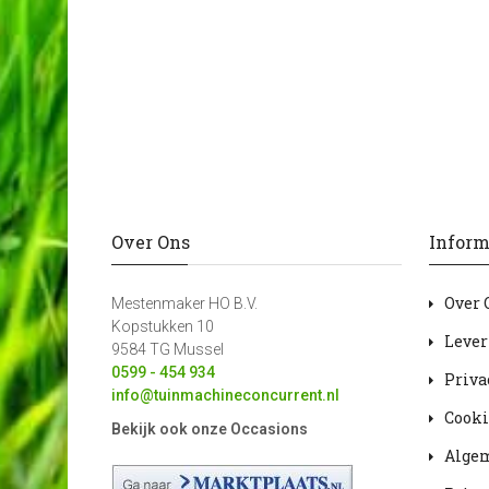
Over Ons
Inform
Over 
Mestenmaker HO B.V.
Kopstukken 10
Lever
9584 TG Mussel
0599 - 454 934
Priva
info@tuinmachineconcurrent.nl
Cooki
Bekijk ook onze Occasions
Alge