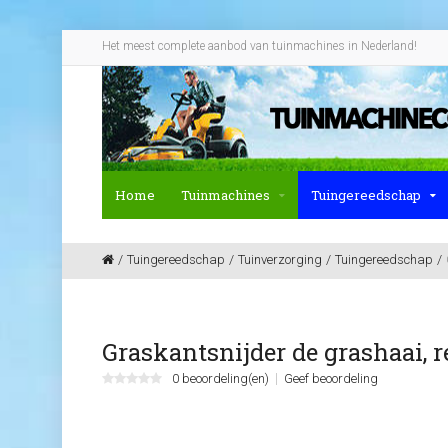
Het meest complete aanbod van tuinmachines in Nederland!
Home
Tuinmachines
Tuingereedschap
Tuingereedschap
Tuinverzorging
Tuingereedschap
Graskantsnijder de grashaai, r
0 beoordeling(en)
Geef beoordeling