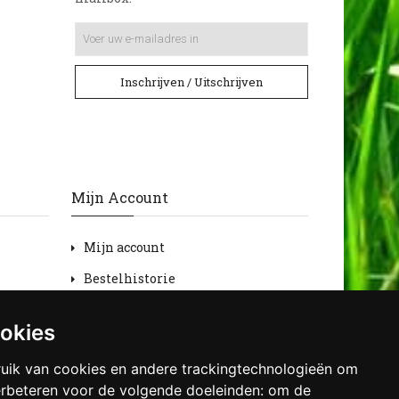
Inschrijven / Uitschrijven
Mijn Account
Mijn account
Bestelhistorie
Retourneren
ookies
Verlanglijst
uik van cookies en andere trackingtechnologieën om
Nieuwsbrief
erbeteren voor de volgende doeleinden:
om de