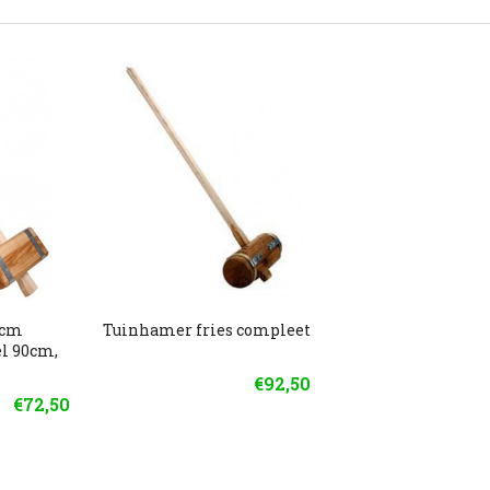
5cm
Tuinhamer fries compleet
el 90cm,
€92,50
€72,50