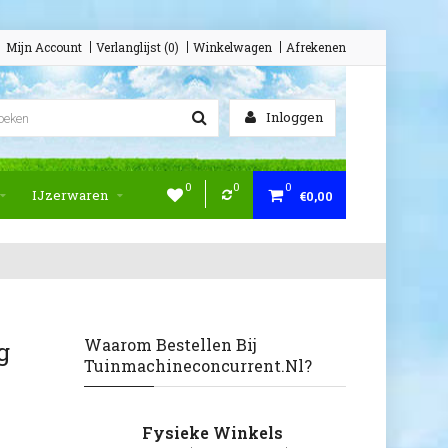
Mijn Account
Verlanglijst (0)
Winkelwagen
Afrekenen
Inloggen
0
0
0
IJzerwaren
€0,00
Waarom Bestellen Bij
g
Tuinmachineconcurrent.nl?
Fysieke Winkels