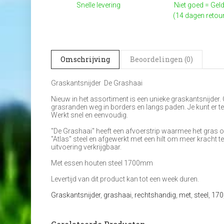
Snelle levering
Niet goed = Geld
(14 dagen retou
Omschrijving
Beoordelingen (0)
Graskantsnijder De Grashaai
Nieuw in het assortiment is een unieke graskantsnijder. 
grasranden weg in borders en langs paden. Je kunt er t
Werkt snel en eenvoudig.
"De Grashaai" heeft een afvoerstrip waarmee het gras o
"Atlas" steel en afgewerkt met een hilt om meer kracht t
uitvoering verkrijgbaar.
Met essen houten steel 1700mm
Levertijd van dit product kan tot een week duren.
Graskantsnijder
,
grashaai
,
rechtshandig
,
met
,
steel
,
170