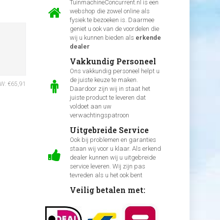
TuinmachineConcurrent.nl is een
webshop die zowel online als
fysiek te bezoeken is. Daarmee
geniet u ook van de voordelen die
wij u kunnen bieden als
erkende
dealer
Vakkundig Personeel
Ons vakkundig personeel helpt u
de juiste keuze te maken.
TW: €65,91
Daardoor zijn wij in staat het
juiste product te leveren dat
voldoet aan uw
verwachtingspatroon
Uitgebreide Service
Ook bij problemen en garanties
staan wij voor u klaar. Als erkend
dealer kunnen wij u uitgebreide
service leveren. Wij zijn pas
tevreden als u het ook bent
Veilig betalen met: