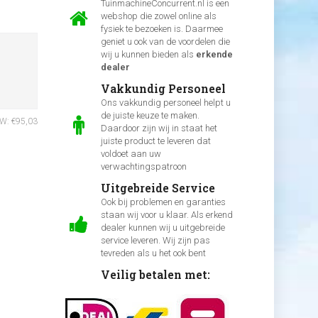
TuinmachineConcurrent.nl is een
webshop die zowel online als
fysiek te bezoeken is. Daarmee
geniet u ook van de voordelen die
wij u kunnen bieden als
erkende
dealer
Vakkundig Personeel
Ons vakkundig personeel helpt u
de juiste keuze te maken.
TW: €95,03
Daardoor zijn wij in staat het
juiste product te leveren dat
voldoet aan uw
verwachtingspatroon
Uitgebreide Service
Ook bij problemen en garanties
staan wij voor u klaar. Als erkend
dealer kunnen wij u uitgebreide
service leveren. Wij zijn pas
tevreden als u het ook bent
Veilig betalen met: