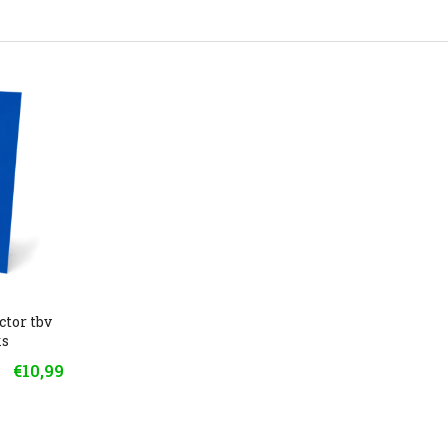
tor tbv
ks
€10,99