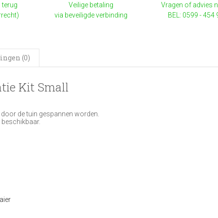
 terug
Veilige betaling
Vragen of advies 
rrecht)
via beveiligde verbinding
BEL: 0599 - 454
ingen (0)
ie Kit Small
d door de tuin gespannen worden.
s beschikbaar.
ier