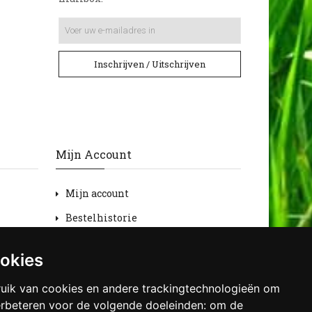
Inschrijven / Uitschrijven
Mijn Account
Mijn account
Bestelhistorie
Retourneren
ookies
Verlanglijst
uik van cookies en andere trackingtechnologieën om
Nieuwsbrief
erbeteren voor de volgende doeleinden:
om de