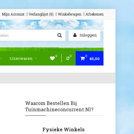
Mijn Account
Verlanglijst (0)
Winkelwagen
Afrekenen
Inloggen
0
0
0
IJzerwaren
€0,00
Waarom Bestellen Bij
Tuinmachineconcurrent.nl?
Fysieke Winkels