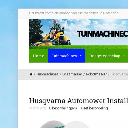
Het meest complete aanbod van tuinmachines in Nederland!
Home
Tuinmachines
Tuingereedschap
Tuinmachines
Grasmaaier
Robotmaaier
Husqvarna 
Husqvarna Automower Installa
0 beoordeling(en)
Geef beoordeling