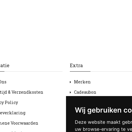
atie
Extra
Ons
Merken
tijd & Verzendkosten
Cadeaubon
cy Policy
Aanbiedingen
Wij gebruiken c
everklaring
Sitemap
Deze website maakt gebr
mene Voorwaarden
uw browse-ervaring te v