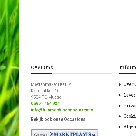
Over Ons
Inform
Over 
Mestenmaker HO B.V.
Kopstukken 10
Lever
9584 TG Mussel
0599 - 454 934
Priva
info@tuinmachineconcurrent.nl
Cooki
Bekijk ook onze Occasions
Alge