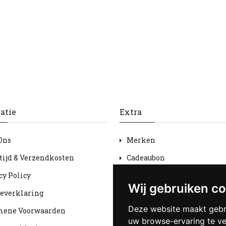
atie
Extra
Ons
Merken
tijd & Verzendkosten
Cadeaubon
cy Policy
Aanbiedingen
Wij gebruiken c
everklaring
Sitemap
Deze website maakt gebr
mene Voorwaarden
uw browse-ervaring te v