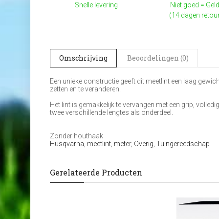
Snelle levering
Niet goed = Geld
(14 dagen retou
Omschrijving
Beoordelingen (0)
Een unieke constructie geeft dit meetlint een laag gewic
zetten en te veranderen.
Het lint is gemakkelijk te vervangen met een grip, volledi
twee verschillende lengtes als onderdeel.
Zonder houthaak
Husqvarna
,
meetlint
,
meter
,
Overig
,
Tuingereedschap
Gerelateerde Producten