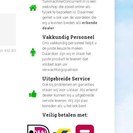
TuinmachineConcurrent.nl is een
webshop die zowel online als
fysiek te bezoeken is. Daarmee
geniet u ook van de voordelen die
wij u kunnen bieden als
erkende
dealer
Vakkundig Personeel
Ons vakkundig personeel helpt u
de juiste keuze te maken.
TW: €62,80
Daardoor zijn wij in staat het
juiste product te leveren dat
voldoet aan uw
verwachtingspatroon
Uitgebreide Service
Ook bij problemen en garanties
staan wij voor u klaar. Als erkend
dealer kunnen wij u uitgebreide
service leveren. Wij zijn pas
tevreden als u het ook bent
Veilig betalen met: