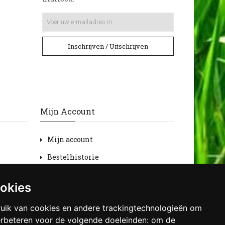
Inschrijven / Uitschrijven
Mijn Account
Mijn account
Bestelhistorie
Retourneren
ookies
Verlanglijst
uik van cookies en andere trackingtechnologieën om
Nieuwsbrief
erbeteren voor de volgende doeleinden:
om de