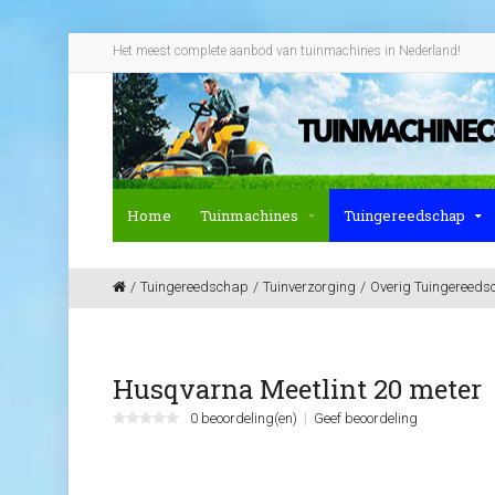
Het meest complete aanbod van tuinmachines in Nederland!
Home
Tuinmachines
Tuingereedschap
Tuingereedschap
Tuinverzorging
Overig Tuingereeds
Husqvarna Meetlint 20 meter
0 beoordeling(en)
Geef beoordeling