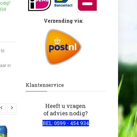
nodig?
 934
Verzending via:
 te
aar in
Klantenservice
Heeft u vragen
of advies nodig?
BEL: 0599 - 454 934