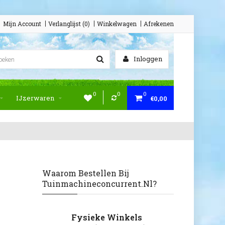
Mijn Account
Verlanglijst (0)
Winkelwagen
Afrekenen
Inloggen
0
0
0
IJzerwaren
€0,00
Waarom Bestellen Bij
Tuinmachineconcurrent.nl?
Fysieke Winkels