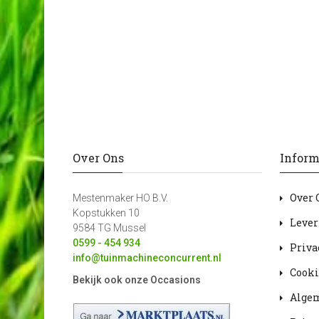
Over Ons
Inform
Over 
Mestenmaker HO B.V.
Kopstukken 10
Lever
9584 TG Mussel
0599 - 454 934
Priva
info@tuinmachineconcurrent.nl
Cooki
Bekijk ook onze Occasions
Alge