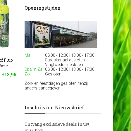
Openingstijden
Ma:
08:00 - 12:00 | 13:00 - 17:00
f Fluo
Soppec Markeerverf
Soppec Markeerver
Stadskanaal gesloten.
Vlagtwedde gesloten.
Roze
Strong Markeringsspray
Strong Markerings
Di: t/m Za:
08:00 - 12:00 | 13:00 - 17:00
Geel
Rood
€13,95
Zo:
Gesloten
€16,95
Zon- en feestdagen gesloten, tenzij
anders aangegeven!
Inschrijving Nieuwsbrief
Ontvang exclusieve deals in uw
mailbox!