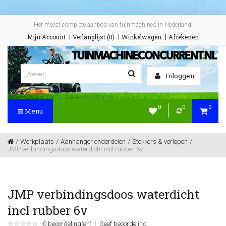
Het meest complete aanbod van tuinmachines in Nederland!
Mijn Account
Verlanglijst (0)
Winkelwagen
Afrekenen
Inloggen
0
0
0
Menu
Werkplaats
Aanhanger onderdelen
Stekkers & verlopen
JMP verbindingsdoos waterdicht incl rubber 6v
JMP verbindingsdoos waterdicht
incl rubber 6v
0 beoordeling(en)
Geef beoordeling