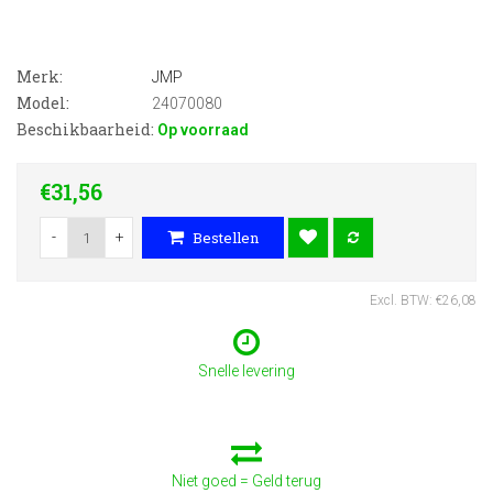
Merk:
JMP
Model:
24070080
Beschikbaarheid:
Op voorraad
€31,56
-
+
Bestellen
Excl. BTW: €26,08
Snelle levering
Niet goed = Geld terug