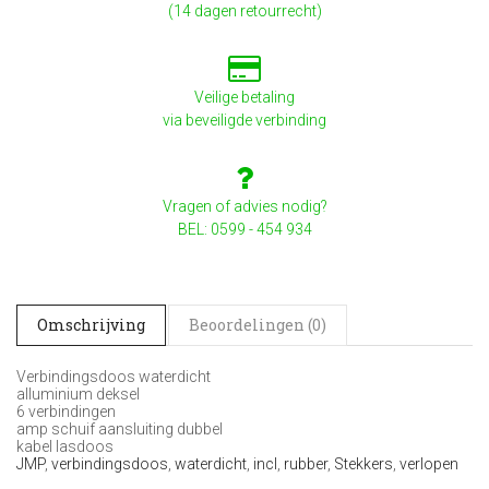
(14 dagen retourrecht)
Veilige betaling
via beveiligde verbinding
Vragen of advies nodig?
BEL: 0599 - 454 934
Omschrijving
Beoordelingen (0)
Verbindingsdoos waterdicht
alluminium deksel
6 verbindingen
amp schuif aansluiting dubbel
kabel lasdoos
JMP
,
verbindingsdoos
,
waterdicht
,
incl
,
rubber
,
Stekkers
,
verlopen