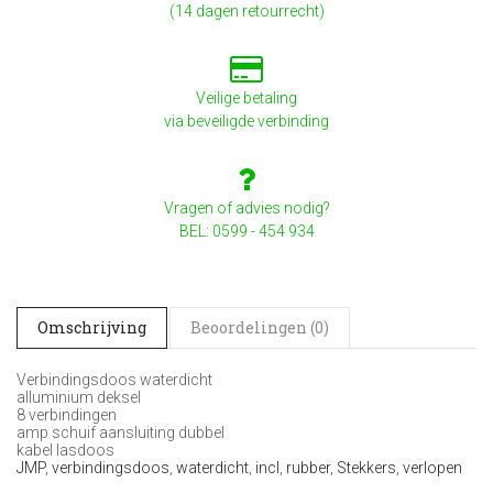
(14 dagen retourrecht)
Veilige betaling
via beveiligde verbinding
Vragen of advies nodig?
BEL: 0599 - 454 934
Omschrijving
Beoordelingen (0)
Verbindingsdoos waterdicht
alluminium deksel
8 verbindingen
amp schuif aansluiting dubbel
kabel lasdoos
JMP
,
verbindingsdoos
,
waterdicht
,
incl
,
rubber
,
Stekkers
,
verlopen