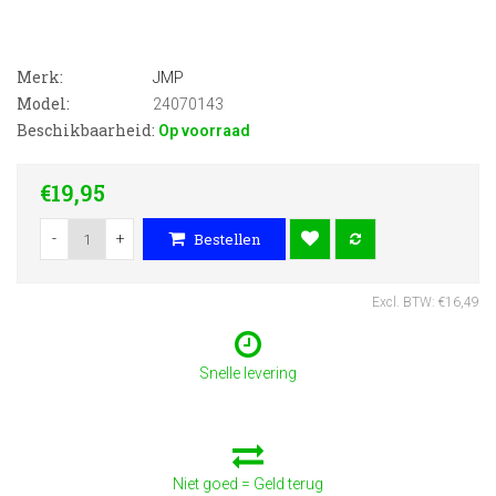
Merk:
JMP
Model:
24070143
Beschikbaarheid:
Op voorraad
€19,95
-
+
Bestellen
Excl. BTW: €16,49
Snelle levering
Niet goed = Geld terug