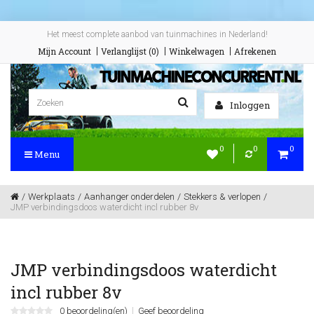
Het meest complete aanbod van tuinmachines in Nederland!
Mijn Account
Verlanglijst (0)
Winkelwagen
Afrekenen
Inloggen
0
0
0
Menu
Werkplaats
Aanhanger onderdelen
Stekkers & verlopen
JMP verbindingsdoos waterdicht incl rubber 8v
JMP verbindingsdoos waterdicht
incl rubber 8v
0 beoordeling(en)
Geef beoordeling