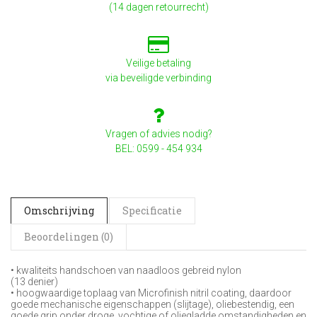
(14 dagen retourrecht)
Veilige betaling
via beveiligde verbinding
Vragen of advies nodig?
BEL: 0599 - 454 934
Omschrijving
Specificatie
Beoordelingen (0)
• kwaliteits handschoen van naadloos gebreid nylon
(13 denier)
• hoogwaardige toplaag van Microfinish nitril coating, daardoor
goede mechanische eigenschappen (slijtage), oliebestendig, een
goede grip onder droge, vochtige of oliegladde omstandigheden en