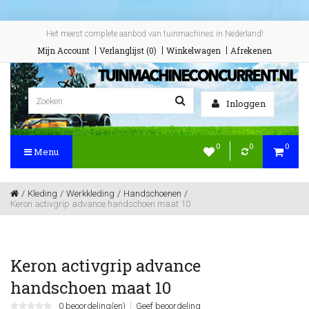
Het meest complete aanbod van tuinmachines in Nederland!
Mijn Account
Verlanglijst (0)
Winkelwagen
Afrekenen
Inloggen
0
0
0
Menu
Kleding
Werkkleding
Handschoenen
Keron activgrip advance handschoen maat 10
Keron activgrip advance
handschoen maat 10
0 beoordeling(en)
Geef beoordeling