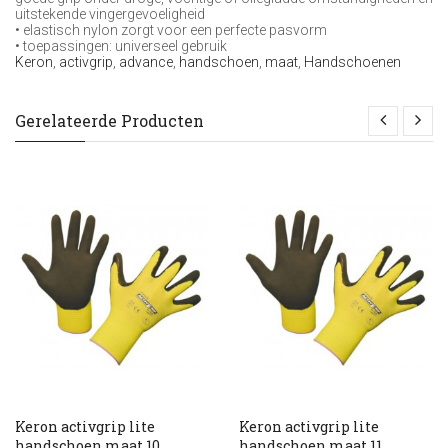
uitstekende vingergevoeligheid
• elastisch nylon zorgt voor een perfecte pasvorm
• toepassingen: universeel gebruik
Keron
,
activgrip
,
advance
,
handschoen
,
maat
,
Handschoenen
Gerelateerde Producten
Keron activgrip lite
Keron activgrip lite
handschoen maat 10
handschoen maat 11