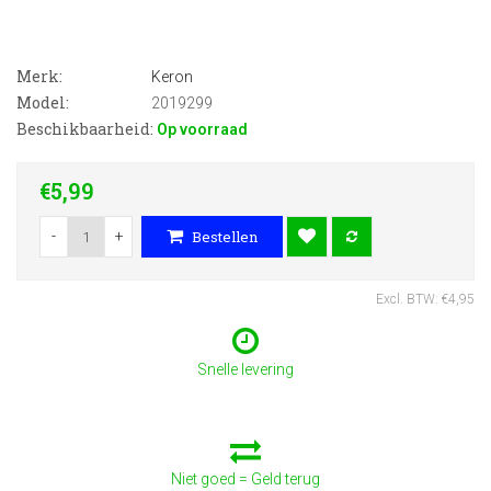
Merk:
Keron
Model:
2019299
Beschikbaarheid:
Op voorraad
€5,99
-
+
Bestellen
Excl. BTW: €4,95
Snelle levering
Niet goed = Geld terug