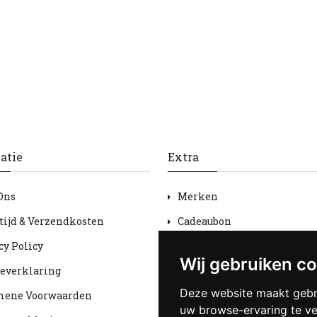
atie
Extra
Ons
Merken
tijd & Verzendkosten
Cadeaubon
cy Policy
Aanbiedingen
Wij gebruiken c
everklaring
Sitemap
Deze website maakt gebr
mene Voorwaarden
uw browse-ervaring te v