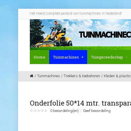
Het meest complete aanbod van tuinmachines in Nederland!
Home
Tuinmachines
Tuingereedschap
Tuinmachines
Trekkers & toebehoren
Kleden & plastic
Onderfolie 50*14 mtr. transpar
0 beoordeling(en)
Geef beoordeling