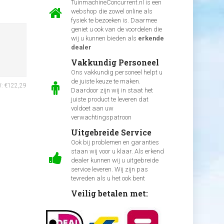
TuinmachineConcurrent.nl is een
webshop die zowel online als
fysiek te bezoeken is. Daarmee
geniet u ook van de voordelen die
wij u kunnen bieden als
erkende
dealer
Vakkundig Personeel
Ons vakkundig personeel helpt u
de juiste keuze te maken.
W: €122,29
Daardoor zijn wij in staat het
juiste product te leveren dat
voldoet aan uw
verwachtingspatroon
Uitgebreide Service
Ook bij problemen en garanties
staan wij voor u klaar. Als erkend
dealer kunnen wij u uitgebreide
service leveren. Wij zijn pas
tevreden als u het ook bent
Veilig betalen met: