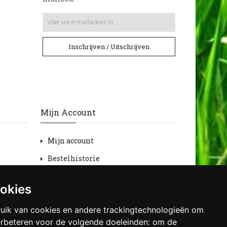
Inschrijven / Uitschrijven
Mijn Account
Mijn account
Bestelhistorie
Retourneren
ookies
Verlanglijst
uik van cookies en andere trackingtechnologieën om
Nieuwsbrief
erbeteren voor de volgende doeleinden:
om de