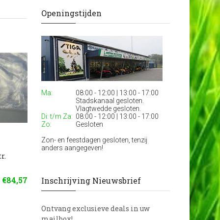
Openingstijden
Ma:
08:00 - 12:00 | 13:00 - 17:00
Stadskanaal gesloten.
Vlagtwedde gesloten.
Di: t/m Za:
08:00 - 12:00 | 13:00 - 17:00
Zo:
Gesloten
Zon- en feestdagen gesloten, tenzij
anders aangegeven!
r.
€84,57
Inschrijving Nieuwsbrief
Ontvang exclusieve deals in uw
mailbox!