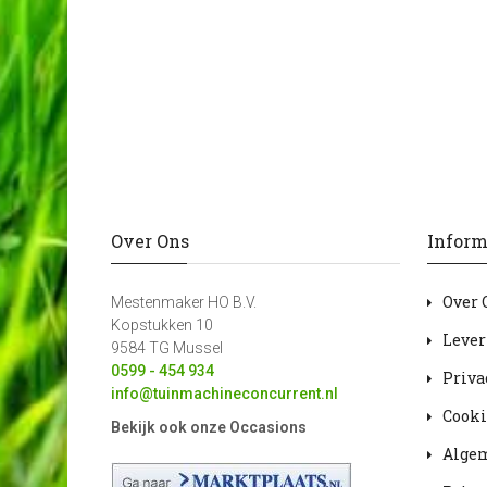
Over Ons
Inform
Over 
Mestenmaker HO B.V.
Kopstukken 10
Lever
9584 TG Mussel
0599 - 454 934
Priva
info@tuinmachineconcurrent.nl
Cooki
Bekijk ook onze Occasions
Alge