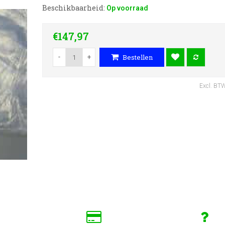
Beschikbaarheid:
Op voorraad
€147,97
-
+
Bestellen
Excl. BT