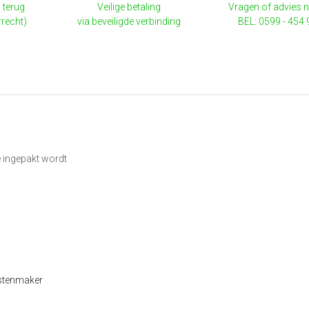
 terug
Veilige betaling
Vragen of advies 
rrecht)
via beveiligde verbinding
BEL: 0599 - 454
e ingepakt wordt
tenmaker