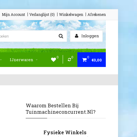
Mijn Account
Verlanglijst (0)
Winkelwagen
Afrekenen
Inloggen
0
0
0
IJzerwaren
€0,00
Waarom Bestellen Bij
Tuinmachineconcurrent.nl?
Fysieke Winkels