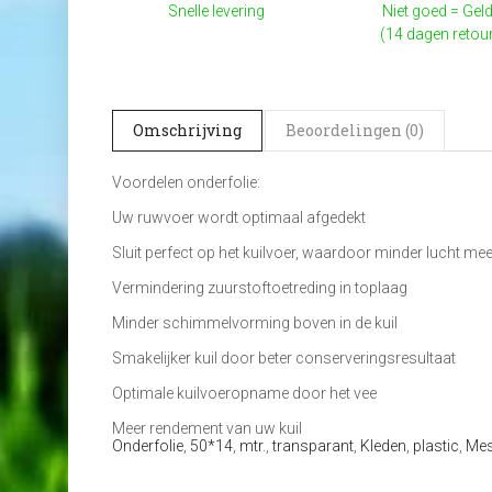
Snelle levering
Niet goed = Geld
(14 dagen retou
Omschrijving
Beoordelingen (0)
Voordelen onderfolie:
Uw ruwvoer wordt optimaal afgedekt
Sluit perfect op het kuilvoer, waardoor minder lucht me
Vermindering zuurstoftoetreding in toplaag
Minder schimmelvorming boven in de kuil
Smakelijker kuil door beter conserveringsresultaat
Optimale kuilvoeropname door het vee
Meer rendement van uw kuil
Onderfolie
,
50*14
,
mtr.
,
transparant
,
Kleden
,
plastic
,
Mes