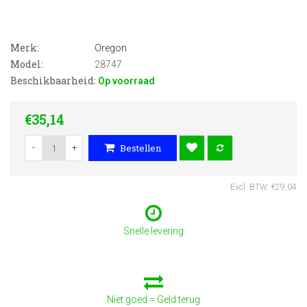
Merk:
Oregon
Model:
28747
Beschikbaarheid:
Op voorraad
€35,14
-
+
Bestellen
Excl. BTW: €29,04
Snelle levering
Niet goed = Geld terug