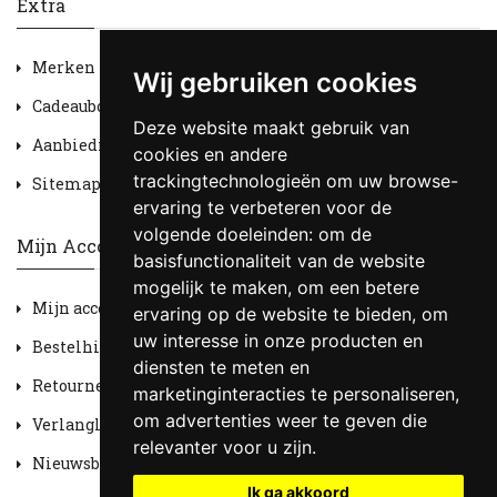
Extra
Merken
Wij gebruiken cookies
Cadeaubon
Deze website maakt gebruik van
Aanbiedingen
cookies en andere
trackingtechnologieën om uw browse-
Sitemap
ervaring te verbeteren voor de
volgende doeleinden:
om de
Mijn Account
basisfunctionaliteit van de website
mogelijk te maken
,
om een betere
Mijn account
ervaring op de website te bieden
,
om
uw interesse in onze producten en
Bestelhistorie
diensten te meten en
Retourneren
marketinginteracties te personaliseren
,
om advertenties weer te geven die
Verlanglijst
relevanter voor u zijn
.
Nieuwsbrief
Ik ga akkoord