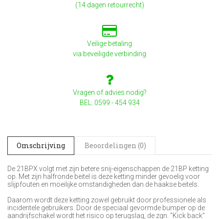
(14 dagen retourrecht)
Veilige betaling
via beveiligde verbinding
Vragen of advies nodig?
BEL: 0599 - 454 934
Omschrijving
Beoordelingen (0)
De 21BPX volgt met zijn betere snij-eigenschappen de 21BP ketting
op. Met zijn halfronde beitel is deze ketting minder gevoelig voor
slijpfouten en moeilijke omstandigheden dan de haakse beitels.
Daarom wordt deze ketting zowel gebruikt door professionele als
incidentele gebruikers. Door de speciaal gevormde bumper op de
aandrijfschakel wordt het risico op terugslag, de zgn. "Kick back"