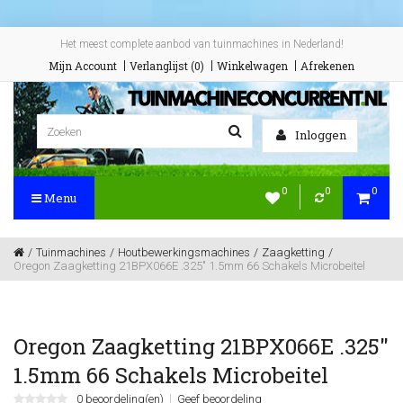
Het meest complete aanbod van tuinmachines in Nederland!
Mijn Account
Verlanglijst (0)
Winkelwagen
Afrekenen
Inloggen
0
0
0
Menu
Tuinmachines
Houtbewerkingsmachines
Zaagketting
Oregon Zaagketting 21BPX066E .325" 1.5mm 66 Schakels Microbeitel
Oregon Zaagketting 21BPX066E .325"
1.5mm 66 Schakels Microbeitel
0 beoordeling(en)
Geef beoordeling