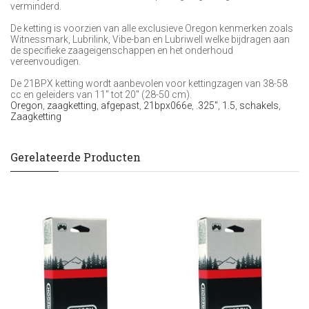
verminderd.
De ketting is voorzien van alle exclusieve Oregon kenmerken zoals
Witnessmark, Lubrilink, Vibe-ban en Lubriwell welke bijdragen aan
de specifieke zaageigenschappen en het onderhoud
vereenvoudigen.
De 21BPX ketting wordt aanbevolen voor kettingzagen van 38-58
cc en geleiders van 11" tot 20" (28-50 cm).
Oregon
,
zaagketting
,
afgepast
,
21bpx066e
,
.325"
,
1.5
,
schakels
,
Zaagketting
Gerelateerde Producten