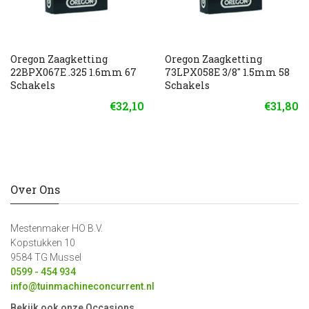
Oregon Zaagketting
Oregon Zaagketting
22BPX067E .325 1.6mm 67
73LPX058E 3/8" 1.5mm 58
Schakels
Schakels
€32,10
€31,80
Over Ons
Mestenmaker HO B.V.
Kopstukken 10
9584 TG Mussel
0599 - 454 934
info@tuinmachineconcurrent.nl
Bekijk ook onze Occasions