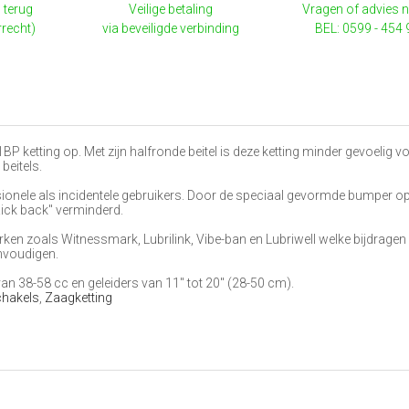
 terug
Veilige betaling
Vragen of advies 
rrecht)
via beveiligde verbinding
BEL: 0599 - 454
P ketting op. Met zijn halfronde beitel is deze ketting minder gevoelig v
beitels.
ionele als incidentele gebruikers. Door de speciaal gevormde bumper o
Kick back" verminderd.
rken zoals Witnessmark, Lubrilink, Vibe-ban en Lubriwell welke bijdragen
nvoudigen.
n 38-58 cc en geleiders van 11" tot 20" (28-50 cm).
chakels
,
Zaagketting