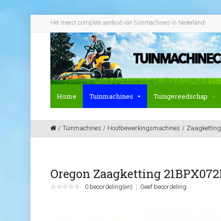
Het meest complete aanbod van tuinmachines in Nederland!
Home
Tuinmachines
Tuingereedschap
Tuinmachines
Houtbewerkingsmachines
Zaagketting
Oregon Zaagketting 21BPX072E
0 beoordeling(en)
Geef beoordeling