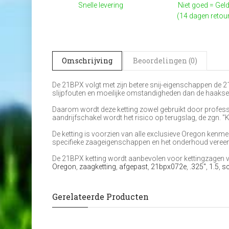
Snelle levering
Niet goed = Geld
(14 dagen retou
Omschrijving
Beoordelingen (0)
De 21BPX volgt met zijn betere snij-eigenschappen de 21B
slijpfouten en moeilijke omstandigheden dan de haakse 
Daarom wordt deze ketting zowel gebruikt door profess
aandrijfschakel wordt het risico op terugslag, de zgn. "
De ketting is voorzien van alle exclusieve Oregon kenme
specifieke zaageigenschappen en het onderhoud veree
De 21BPX ketting wordt aanbevolen voor kettingzagen va
Oregon
,
zaagketting
,
afgepast
,
21bpx072e
,
.325"
,
1.5
,
s
Gerelateerde Producten