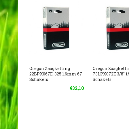
Oregon Zaagketting
Oregon Zaagketti
22BPX067E .325 1.6mm 67
73LPX072E 3/8" 
Schakels
Schakels
€32,10