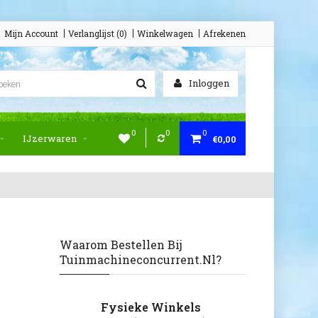
Mijn Account
Verlanglijst (0)
Winkelwagen
Afrekenen
Inloggen
0
0
0
IJzerwaren
€0,00
Waarom Bestellen Bij
Tuinmachineconcurrent.nl?
Fysieke Winkels