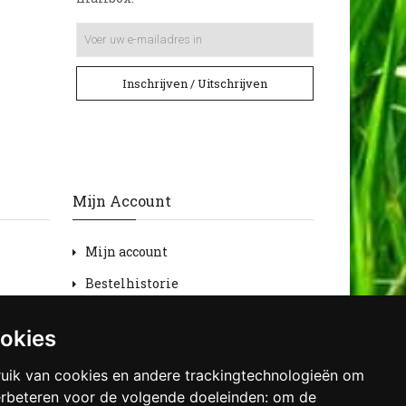
Inschrijven / Uitschrijven
Mijn Account
Mijn account
Bestelhistorie
Retourneren
ookies
Verlanglijst
uik van cookies en andere trackingtechnologieën om
Nieuwsbrief
erbeteren voor de volgende doeleinden:
om de