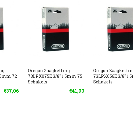
ng
Oregon Zaagketting
Oregon Zaagkettin
1.5mm 72
73LPX075E 3/8" 1.5mm 75
73LPX056E 3/8" 1.
Schakels
Schakels
€37,06
€41,90