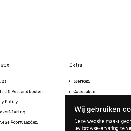
atie
Extra
Ons
Merken
tijd & Verzendkosten
Cadeaubon
cy Policy
Aanbiedingen
Wij gebruiken c
everklaring
Sitemap
Deze website maakt gebr
mene Voorwaarden
uw browse-ervaring te v