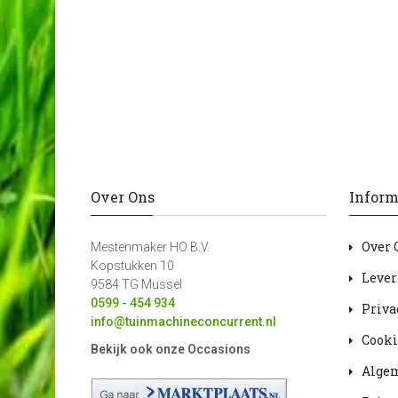
Over Ons
Inform
Over 
Mestenmaker HO B.V.
Kopstukken 10
Lever
9584 TG Mussel
0599 - 454 934
Priva
info@tuinmachineconcurrent.nl
Cooki
Bekijk ook onze Occasions
Alge