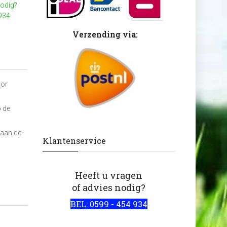
nodig?
 934
Verzending via:
oor
p de
 aan de
Klantenservice
Heeft u vragen
of advies nodig?
BEL: 0599 - 454 934