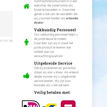
TuinmachineConcurrent.nl is een
webshop die zowel online als
fysiek te bezoeken is. Daarmee
geniet u ook van de voordelen die
wij u kunnen bieden als
erkende
dealer
Vakkundig Personeel
Ons vakkundig personeel helpt u
de juiste keuze te maken.
TW: €31,68
Daardoor zijn wij in staat het
juiste product te leveren dat
voldoet aan uw
verwachtingspatroon
Uitgebreide Service
Ook bij problemen en garanties
staan wij voor u klaar. Als erkend
dealer kunnen wij u uitgebreide
service leveren. Wij zijn pas
tevreden als u het ook bent
Veilig betalen met: