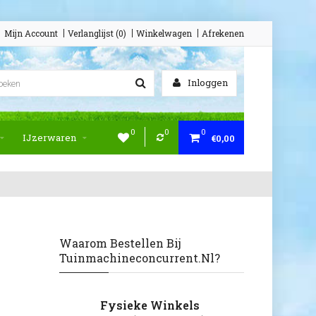
Mijn Account
Verlanglijst (0)
Winkelwagen
Afrekenen
Inloggen
0
0
0
IJzerwaren
€0,00
Waarom Bestellen Bij
Tuinmachineconcurrent.nl?
Fysieke Winkels