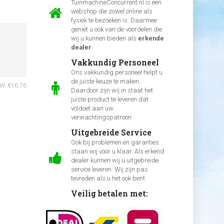
TuinmachineConcurrent.nl is een
webshop die zowel online als
fysiek te bezoeken is. Daarmee
geniet u ook van de voordelen die
wij u kunnen bieden als
erkende
dealer
Vakkundig Personeel
Ons vakkundig personeel helpt u
de juiste keuze te maken.
TW: €16,76
Daardoor zijn wij in staat het
juiste product te leveren dat
voldoet aan uw
verwachtingspatroon
Uitgebreide Service
Ook bij problemen en garanties
staan wij voor u klaar. Als erkend
dealer kunnen wij u uitgebreide
service leveren. Wij zijn pas
tevreden als u het ook bent
Veilig betalen met: