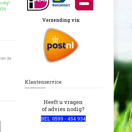
nodig?
 934
Verzending via:
nnen de
Klantenservice
Heeft u vragen
of advies nodig?
BEL: 0599 - 454 934