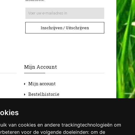
Inschrijven / Uitschrijven
Mijn Account
Mijn account
Bestelhistorie
Retourneren
ookies
Verlanglijst
uik van cookies en andere trackingtechnologieën om
Nieuwsbrief
erbeteren voor de volgende doeleinden:
om de