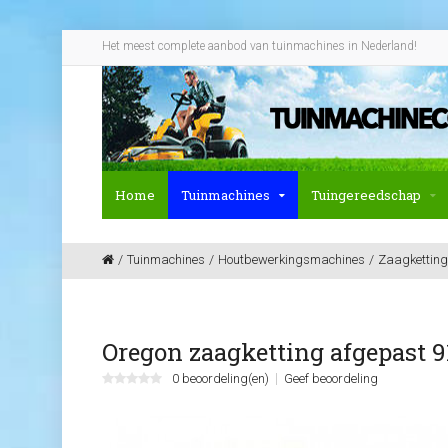
Het meest complete aanbod van tuinmachines in Nederland!
Home
Tuinmachines
Tuingereedschap
Tuinmachines
Houtbewerkingsmachines
Zaagketting
Oregon zaagketting afgepast 91
0 beoordeling(en)
Geef beoordeling