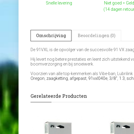
Snelle levering
Niet goed = Geld
(14 dagen retou
Omschrijving
Beoordelingen (0)
De 91VXL is de opvolger van de succesvolle 91 VX zaag
Hij levert nog betere prestaties en leent zich uitsteken
boomverzorging en bij snoeiwerk.
Voorzien van alle top-kenmerken als Vibe-ban, Lubrilink 
Oregon
,
zaagketting
,
afgepast
,
91vxl040e
,
3/8"
,
1.3
,
sch
Gerelateerde Producten