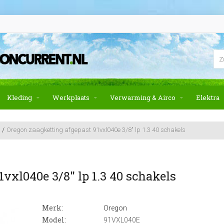
Kleding
Werkplaats
Verwarming & Airco
Elektra
Oregon zaagketting afgepast 91vxl040e 3/8" lp 1.3 40 schakels
vxl040e 3/8" lp 1.3 40 schakels
Merk:
Oregon
Model:
91VXL040E