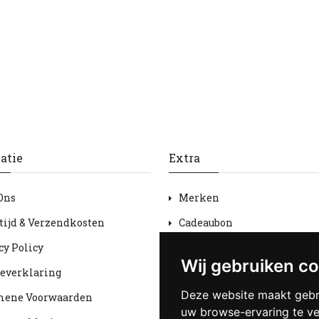
atie
Extra
Ons
Merken
tijd & Verzendkosten
Cadeaubon
cy Policy
Aanbiedingen
Wij gebruiken c
everklaring
Sitemap
Deze website maakt gebr
mene Voorwaarden
uw browse-ervaring te v