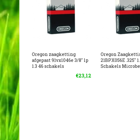
Oregon zaagketting
Oregon Zaagketti
afgepast 91vxl046e 3/8" lp
21BPX056E .325" 
1.3 46 schakels
Schakels Microbe
€23,12