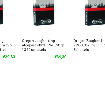
ng
Oregon zaagketting
Oregon Zaagkettin
1.5mm 56
afgepast 91vxl059e 3/8" lp
91VXL052E 3/8" 1.
itel
1.3 59 schakels
Schakels
€29,83
€34,30