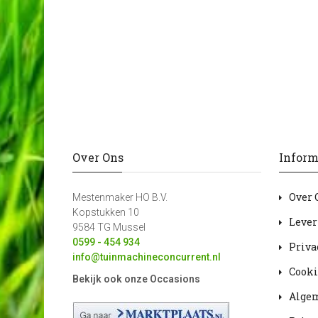
Over Ons
Inform
Over 
Mestenmaker HO B.V.
Kopstukken 10
Lever
9584 TG Mussel
0599 - 454 934
Priva
info@tuinmachineconcurrent.nl
Cooki
Bekijk ook onze Occasions
Alge