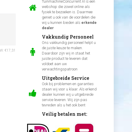
TuinmachineConcurrent.nl is een
webshop die zowel online als
fysiek te bezoeken is. Daarmee
geniet u ook van de voordelen die
wij u kunnen bieden als
erkende
dealer
Vakkundig Personeel
Ons vakkundig personeel helpt u
de juiste keuze te maken.
TW: €17,31
Daardoor zijn wij in staat het
juiste product te leveren dat
voldoet aan uw
verwachtingspatroon
Uitgebreide Service
Ook bij problemen en garanties
staan wij voor u klaar. Als erkend
dealer kunnen wij u uitgebreide
service leveren. Wij zijn pas
tevreden als u het ook bent
Veilig betalen met: