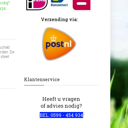
nodig?
 934
Verzending via:
schikt
rden. De
 steel
Klantenservice
Heeft u vragen
of advies nodig?
BEL: 0599 - 454 934