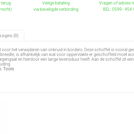
 terug
Veilige betaling
Vragen of advies 
rrecht)
via beveiligde verbinding
BEL: 0599 - 454
ingen (0)
voor het verwijderen van onkruid in borders. Deze schoffel is vooral ge
 breedte, is afhankelijk van wat voor oppervlakte er geschoffeld moet wo
tegengaat en hierdoor een lange levensduur heeft. Aan de schoffel zit een
uding.
n
,
Tools