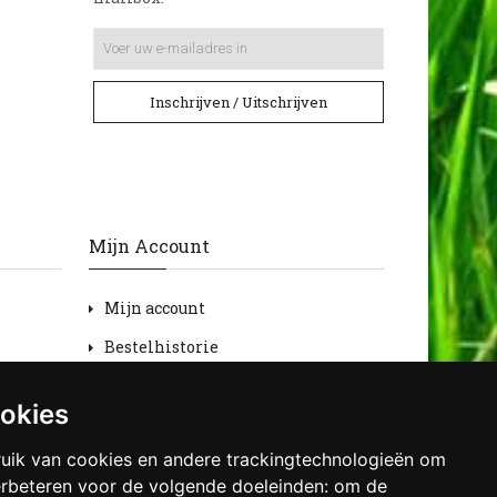
Inschrijven / Uitschrijven
Mijn Account
Mijn account
Bestelhistorie
Retourneren
ookies
Verlanglijst
uik van cookies en andere trackingtechnologieën om
Nieuwsbrief
erbeteren voor de volgende doeleinden:
om de