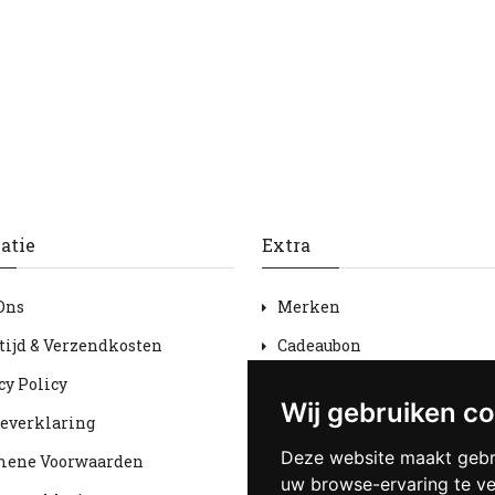
atie
Extra
Ons
Merken
tijd & Verzendkosten
Cadeaubon
cy Policy
Aanbiedingen
Wij gebruiken c
everklaring
Sitemap
Deze website maakt gebr
mene Voorwaarden
uw browse-ervaring te v