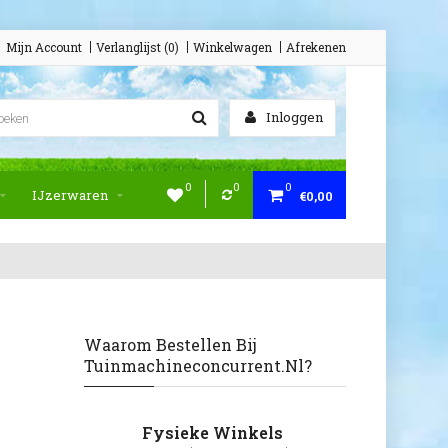
Mijn Account
Verlanglijst (0)
Winkelwagen
Afrekenen
Inloggen
0
0
0
IJzerwaren
€0,00
Waarom Bestellen Bij
Tuinmachineconcurrent.nl?
Fysieke Winkels