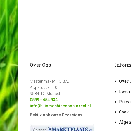
Over Ons
Inform
Over 
Mestenmaker HO B.V.
Kopstukken 10
Lever
9584 TG Mussel
0599 - 454 934
Priva
info@tuinmachineconcurrent.nl
Cooki
Bekijk ook onze Occasions
Alge