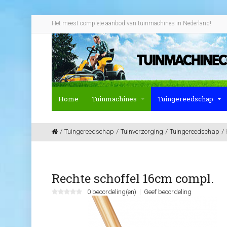
Het meest complete aanbod van tuinmachines in Nederland!
Home
Tuinmachines
Tuingereedschap
Tuingereedschap
Tuinverzorging
Tuingereedschap
Rechte schoffel 16cm compl.
0 beoordeling(en)
Geef beoordeling