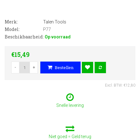
Merk:
Talen Tools
Model:
P77
Beschikbaarheid:
Op voorraad
€15,49
-
+
Bestellen
Excl. BTW: €12,80
Snelle levering
Niet goed = Geld terug