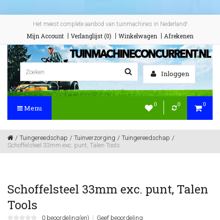
Het meest complete aanbod van tuinmachines in Nederland!
Mijn Account
Verlanglijst (0)
Winkelwagen
Afrekenen
Inloggen
0
0
0
Menu
Tuingereedschap
Tuinverzorging
Tuingereedschap
Schoffelsteel 33mm exc. punt, Talen Tools
Schoffelsteel 33mm exc. punt, Talen
Tools
0 beoordeling(en)
Geef beoordeling