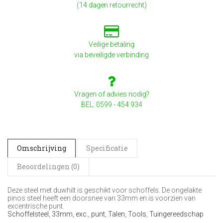
(14 dagen retourrecht)
Veilige betaling
via beveiligde verbinding
Vragen of advies nodig?
BEL: 0599 - 454 934
Omschrijving
Specificatie
Beoordelingen (0)
Deze steel met duwhilt is geschikt voor schoffels. De ongelakte
pinos steel heeft een doorsnee van 33mm en is voorzien van
excentrische punt.
Schoffelsteel
,
33mm
,
exc.
,
punt
,
Talen
,
Tools
,
Tuingereedschap