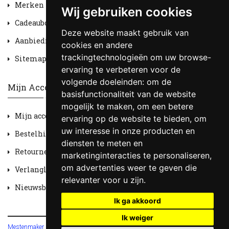
Merken
Wij gebruiken cookies
Cadeaubon
Deze website maakt gebruik van
Aanbiedingen
cookies en andere
trackingtechnologieën om uw browse-
Sitemap
ervaring te verbeteren voor de
volgende doeleinden:
om de
Mijn Account
basisfunctionaliteit van de website
mogelijk te maken
,
om een betere
Mijn account
ervaring op de website te bieden
,
om
uw interesse in onze producten en
Bestelhistorie
diensten te meten en
Retourneren
marketinginteracties te personaliseren
,
om advertenties weer te geven die
Verlanglijst
relevanter voor u zijn
.
Nieuwsbrief
Ik ga akkoord
Ik weiger
Mestenmaker HOBV
© 2026