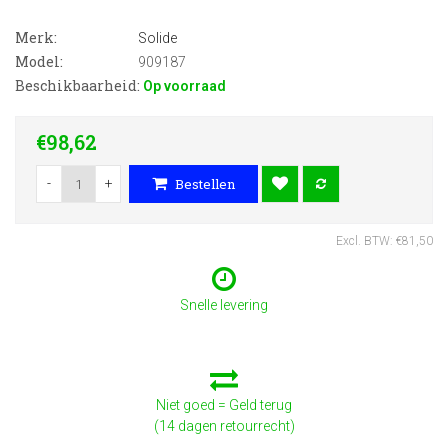
Merk:
Solide
Model:
909187
Beschikbaarheid:
Op voorraad
€98,62
-
+
Bestellen
Excl. BTW: €81,50
Snelle levering
Niet goed = Geld terug
(14 dagen retourrecht)