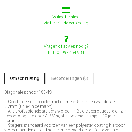
Veilige betaling
via beveiligde verbinding
Vragen of advies nodig?
BEL: 0599 - 454 934
Omschrijving
Beoordelingen (0)
Diagonale schoor 185-4S
Geëxtrudeerde profielen met diameter 51mm en wanddikte
2.2mm (uniek in de markt).
Alle professionele steigers worden in België geproduceerd en zijn
gehomologeerd door AIB Vinçotte. Bovendien krijgt u 10 jaar
garantie.
Steigers standaard voorzien van een polyester coating hierdoor
worden handen en kleding niet meer zwart door afgifte van niet