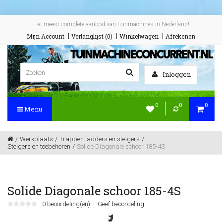
Het meest complete aanbod van tuinmachines in Nederland!
Mijn Account
Verlanglijst (0)
Winkelwagen
Afrekenen
Inloggen
0
0
0
Menu
Werkplaats
Trappen ladders en steigers
Steigers en toebehoren
Solide Diagonale schoor 185-4S
Solide Diagonale schoor 185-4S
0 beoordeling(en)
Geef beoordeling