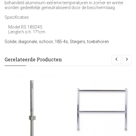
behandeld aluminium extreme temperaturen in zomer en winter
worden gedeeltelijk geneutraliseerd door de beschermlaag.
Specificaties
Model RS 185D4S
Lengte h.o.h. 1??cm
Solide
,
diagonale
,
schoor
,
185-4s
,
Steigers
,
toebehoren
Gerelateerde Producten