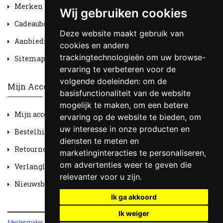
Merken
Wij gebruiken cookies
Cadeaubon
Deze website maakt gebruik van
Aanbiedingen
cookies en andere
trackingtechnologieën om uw browse-
Sitemap
ervaring te verbeteren voor de
volgende doeleinden:
om de
Mijn Account
basisfunctionaliteit van de website
mogelijk te maken
,
om een betere
Mijn account
ervaring op de website te bieden
,
om
uw interesse in onze producten en
Bestelhistorie
diensten te meten en
Retourneren
marketinginteracties te personaliseren
,
om advertenties weer te geven die
Verlanglijst
relevanter voor u zijn
.
Nieuwsbrief
Ik ga akkoord
Ik weiger
Mestenmaker HOBV
© 2026