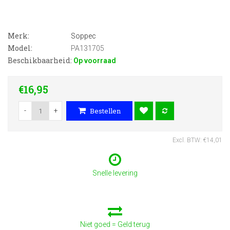
Merk:
Soppec
Model:
PA131705
Beschikbaarheid:
Op voorraad
€16,95
-
+
Bestellen
Excl. BTW: €14,01
Snelle levering
Niet goed = Geld terug