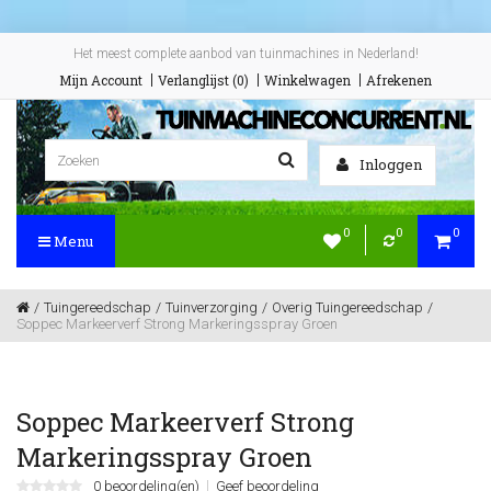
Het meest complete aanbod van tuinmachines in Nederland!
Mijn Account
Verlanglijst (0)
Winkelwagen
Afrekenen
Inloggen
0
0
0
Menu
Tuingereedschap
Tuinverzorging
Overig Tuingereedschap
Soppec Markeerverf Strong Markeringsspray Groen
Soppec Markeerverf Strong
Markeringsspray Groen
0 beoordeling(en)
Geef beoordeling