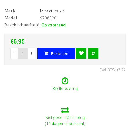
Merk:
Mestenmaker
Model:
9706020
Beschikbaarheid:
Op voorraad
€6,95
-
+
Bestellen
Excl. BTW: €5,74
Snelle levering
Niet goed = Geld terug
(14 dagen retourrecht)