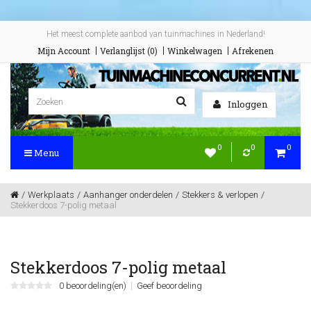
Het meest complete aanbod van tuinmachines in Nederland!
Mijn Account
Verlanglijst (0)
Winkelwagen
Afrekenen
Inloggen
0
0
0
Menu
Werkplaats
Aanhanger onderdelen
Stekkers & verlopen
Stekkerdoos 7-polig metaal
Stekkerdoos 7-polig metaal
0 beoordeling(en)
Geef beoordeling