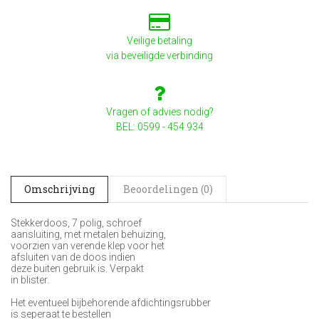
Veilige betaling
via beveiligde verbinding
Vragen of advies nodig?
BEL: 0599 - 454 934
Omschrijving
Beoordelingen (0)
Stekkerdoos, 7 polig, schroef
aansluiting, met metalen behuizing,
voorzien van verende klep voor het
afsluiten van de doos indien
deze buiten gebruik is. Verpakt
in blister.
Het eventueel bijbehorende afdichtingsrubber
is seperaat te bestellen