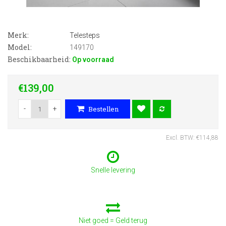
Merk:
Telesteps
Model:
149170
Beschikbaarheid:
Op voorraad
€139,00
-
+
Bestellen
Excl. BTW: €114,88
Snelle levering
Niet goed = Geld terug