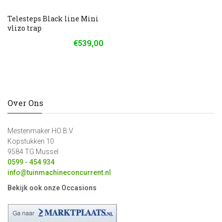
Telesteps Black line Mini
vlizo trap
€539,00
Over Ons
Mestenmaker HO B.V.
Kopstukken 10
9584 TG Mussel
0599 - 454 934
info@tuinmachineconcurrent.nl
Bekijk ook onze Occasions