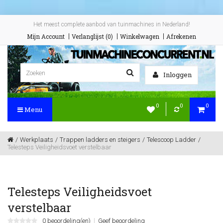
Het meest complete aanbod van tuinmachines in Nederland!
Mijn Account
Verlanglijst (0)
Winkelwagen
Afrekenen
Inloggen
0
0
0
Menu
Werkplaats
Trappen ladders en steigers
Telescoop Ladder
Telesteps Veiligheidsvoet verstelbaar
Telesteps Veiligheidsvoet
verstelbaar
0 beoordeling(en)
Geef beoordeling