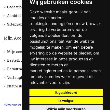
Wij gebruiken cookies
Cadeaubon
Deze website maakt gebruik van
Aanbiedingen
cookies en andere
trackingtechnologieën om uw browse-
Sitemap
ervaring te verbeteren voor de
volgende doeleinden:
om de
Mijn Account
basisfunctionaliteit van de website
mogelijk te maken
,
om een betere
Mijn account
ervaring op de website te bieden
,
om
uw interesse in onze producten en
Bestelhistorie
diensten te meten en
Retourneren
marketinginteracties te personaliseren
,
om advertenties weer te geven die
Verlanglijst
relevanter voor u zijn
.
Nieuwsbrief
Ik ga akkoord
Ik weiger
Mestenmaker HOBV
© 2026
Wijzig mijn voorkeuren