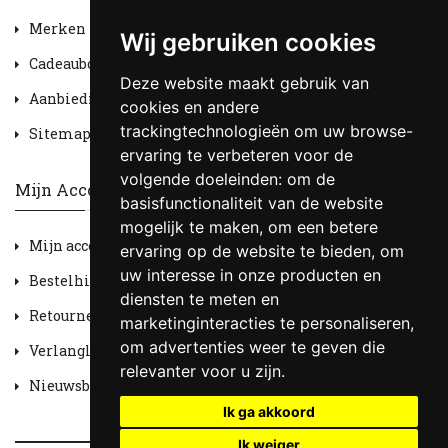
Merken
Wij gebruiken cookies
Cadeaubon
Deze website maakt gebruik van
Aanbiedingen
cookies en andere
trackingtechnologieën om uw browse-
Sitemap
ervaring te verbeteren voor de
volgende doeleinden:
om de
Mijn Account
basisfunctionaliteit van de website
mogelijk te maken
,
om een betere
Mijn account
ervaring op de website te bieden
,
om
uw interesse in onze producten en
Bestelhistorie
diensten te meten en
Retourneren
marketinginteracties te personaliseren
,
om advertenties weer te geven die
Verlanglijst
relevanter voor u zijn
.
Nieuwsbrief
Ik ga akkoord
Ik weiger