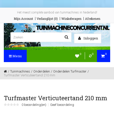
Het meest complete aanbod van tuinmachines in Nederland!
Mijn Account
Verlanglijst (0)
Winkelwagen
Afrekenen
Inloggen
0
0
0
Menu
Tuinmachines
Onderdelen
Onderdelen Turfmaster
Turfmaster Verticuteertand 210 mm
Turfmaster Verticuteertand 210 mm
0 beoordeling(en)
Geef beoordeling