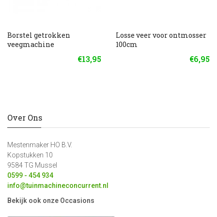
Borstel getrokken
Losse veer voor ontmosser
veegmachine
100cm
€13,95
€6,95
Over Ons
Mestenmaker HO B.V.
Kopstukken 10
9584 TG Mussel
0599 - 454 934
info@tuinmachineconcurrent.nl
Bekijk ook onze Occasions