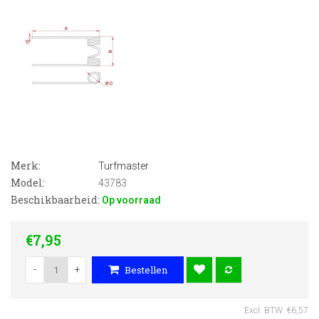
Merk:
Turfmaster
Model:
43783
Beschikbaarheid:
Op voorraad
€7,95
-
+
Bestellen
Excl. BTW: €6,57