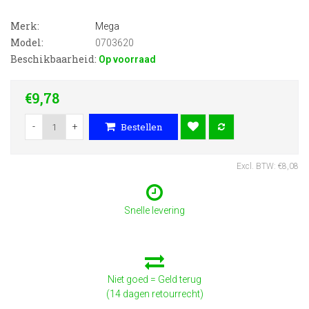
Merk:
Mega
Model:
0703620
Beschikbaarheid:
Op voorraad
€9,78
-
+
Bestellen
Excl. BTW: €8,08
Snelle levering
Niet goed = Geld terug
(14 dagen retourrecht)