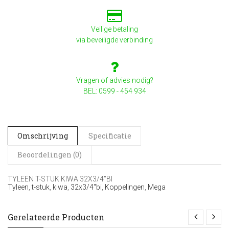
Veilige betaling
via beveiligde verbinding
Vragen of advies nodig?
BEL: 0599 - 454 934
Omschrijving
Specificatie
Beoordelingen (0)
TYLEEN T-STUK KIWA 32X3/4"BI
Tyleen
,
t-stuk
,
kiwa
,
32x3/4"bi
,
Koppelingen
,
Mega
Gerelateerde Producten