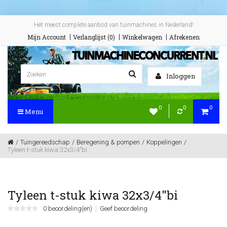
Het meest complete aanbod van tuinmachines in Nederland!
Mijn Account
Verlanglijst (0)
Winkelwagen
Afrekenen
Inloggen
0
0
0
Menu
Tuingereedschap
Beregening & pompen
Koppelingen
Tyleen t-stuk kiwa 32x3/4"bi
Tyleen t-stuk kiwa 32x3/4"bi
0 beoordeling(en)
Geef beoordeling