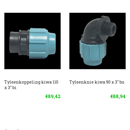
Tyleenkoppeling kiwa 110
Tyleenknie kiwa 90 x 3" bu
x 3" bi
€89,42
€88,94