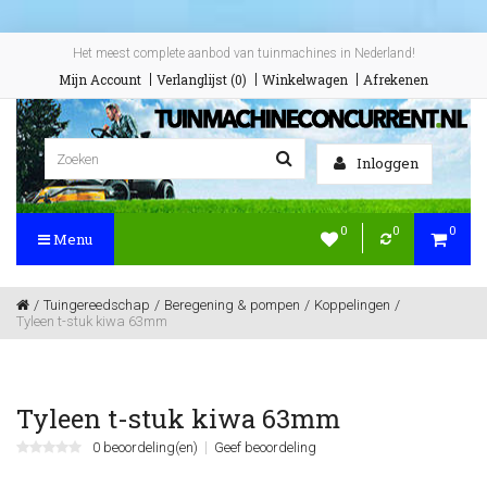
Het meest complete aanbod van tuinmachines in Nederland!
Mijn Account
Verlanglijst (0)
Winkelwagen
Afrekenen
Inloggen
0
0
0
Menu
Tuingereedschap
Beregening & pompen
Koppelingen
Tyleen t-stuk kiwa 63mm
Tyleen t-stuk kiwa 63mm
0 beoordeling(en)
Geef beoordeling