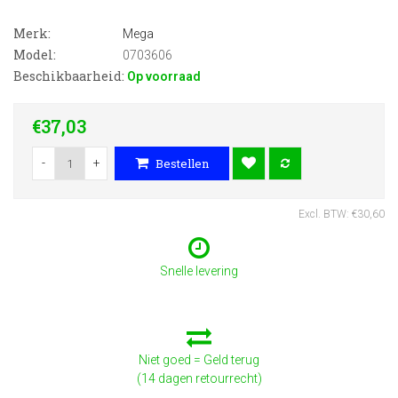
Merk:
Mega
Model:
0703606
Beschikbaarheid:
Op voorraad
€37,03
-
+
Bestellen
Excl. BTW: €30,60
Snelle levering
Niet goed = Geld terug
(14 dagen retourrecht)