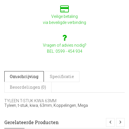
Veilige betaling
via beveiligde verbinding
Vragen of advies nodig?
BEL: 0599 - 454 934
Omschrijving
Specificatie
Beoordelingen (0)
TYLEEN T-STUK KIWA 63MM
Tyleen
,
t-stuk
,
kiwa
,
63mm
,
Koppelingen
,
Mega
Gerelateerde Producten