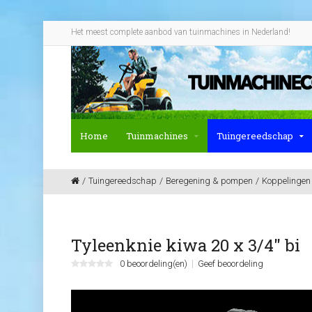
Het meest complete aanbod van tuinmachines in Nederland!
Home
Tuinmachines
Tuingereedschap
Tuingereedschap
Beregening & pompen
Koppelingen
Tyleenknie kiwa 20 x 3/4" bi
0 beoordeling(en)
Geef beoordeling