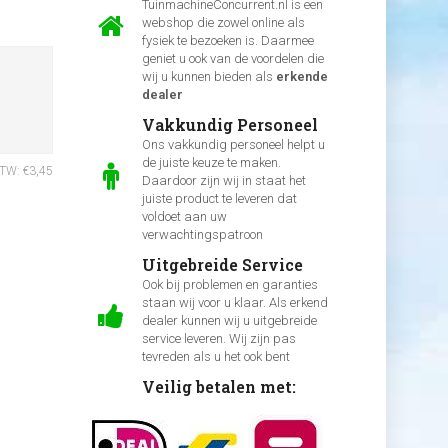
TuinmachineConcurrent.nl is een
webshop die zowel online als
fysiek te bezoeken is. Daarmee
geniet u ook van de voordelen die
wij u kunnen bieden als
erkende
dealer
Vakkundig Personeel
Ons vakkundig personeel helpt u
de juiste keuze te maken.
BTW: €3,45
Daardoor zijn wij in staat het
juiste product te leveren dat
voldoet aan uw
verwachtingspatroon
Uitgebreide Service
Ook bij problemen en garanties
staan wij voor u klaar. Als erkend
dealer kunnen wij u uitgebreide
service leveren. Wij zijn pas
tevreden als u het ook bent
Veilig betalen met: