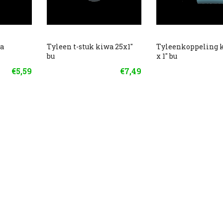
wa
Tyleen t-stuk kiwa 25x1"
Tyleenkoppeling 
bu
x 1" bu
€5,59
€7,49