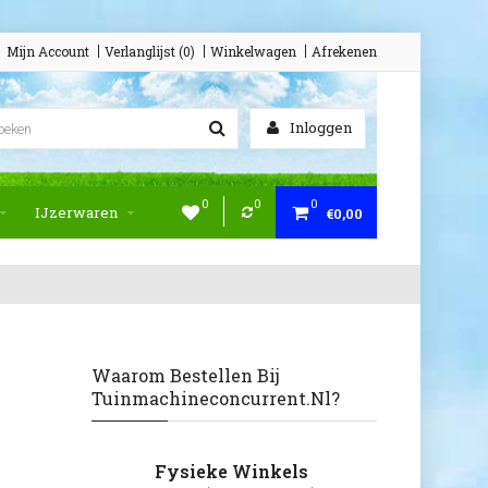
Mijn Account
Verlanglijst (0)
Winkelwagen
Afrekenen
Inloggen
0
0
0
IJzerwaren
€0,00
Waarom Bestellen Bij
Tuinmachineconcurrent.nl?
Fysieke Winkels