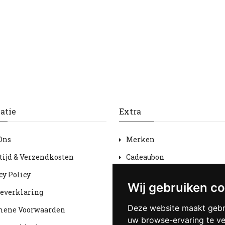
atie
Extra
Ons
Merken
tijd & Verzendkosten
Cadeaubon
cy Policy
Aanbiedingen
Wij gebruiken c
everklaring
Sitemap
Deze website maakt gebr
mene Voorwaarden
uw browse-ervaring te v