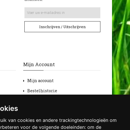
Inschrijven / Uitschrijven
Mijn Account
Mijn account
Bestelhistorie
Retourneren
ookies
Verlanglijst
uik van cookies en andere trackingtechnologieën om
Nieuwsbrief
erbeteren voor de volgende doeleinden:
om de