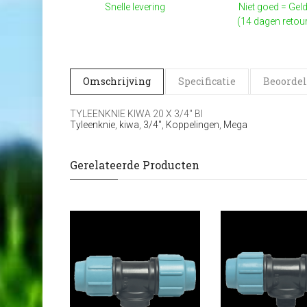
Snelle levering
Niet goed = Geld
(14 dagen retou
Omschrijving
Specificatie
Beoordel
TYLEENKNIE KIWA 20 X 3/4" BI
Tyleenknie
,
kiwa
,
3/4"
,
Koppelingen
,
Mega
Gerelateerde Producten