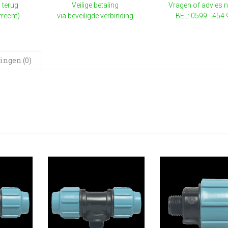
 terug
Veilige betaling
Vragen of advies 
rrecht)
via beveiligde verbinding
BEL: 0599 - 454
ingen (0)