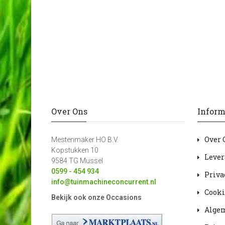
Over Ons
Inform
Over 
Mestenmaker HO B.V.
Kopstukken 10
Lever
9584 TG Mussel
0599 - 454 934
Priva
info@tuinmachineconcurrent.nl
Cooki
Bekijk ook onze Occasions
Alge