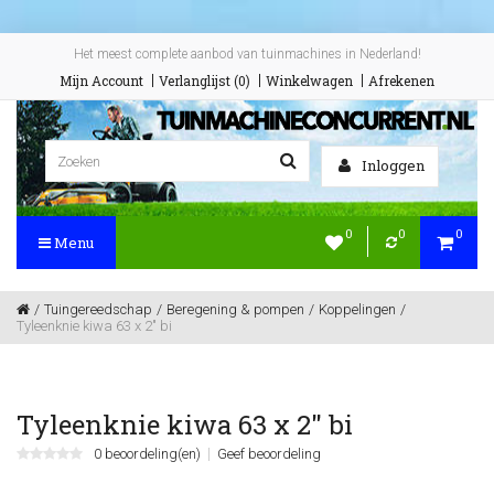
Het meest complete aanbod van tuinmachines in Nederland!
Mijn Account
Verlanglijst (0)
Winkelwagen
Afrekenen
Inloggen
0
0
0
Menu
Tuingereedschap
Beregening & pompen
Koppelingen
Tyleenknie kiwa 63 x 2" bi
Tyleenknie kiwa 63 x 2" bi
0 beoordeling(en)
Geef beoordeling