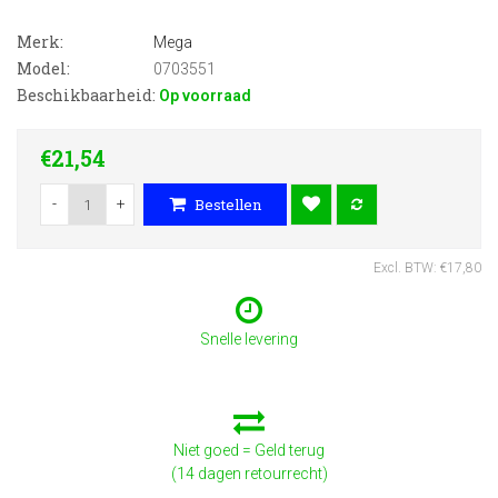
Merk:
Mega
Model:
0703551
Beschikbaarheid:
Op voorraad
€21,54
-
+
Bestellen
Excl. BTW: €17,80
Snelle levering
Niet goed = Geld terug
(14 dagen retourrecht)